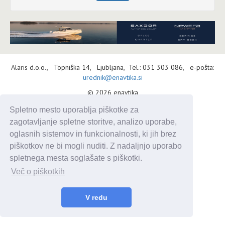
Alaris d.o.o., Topniška 14, Ljubljana, Tel.: 031 303 086, e-pošta:
urednik@enavtika.si
© 2026 enavtika
Zaštita podataka
|
Uvjeti korištenja
|
Oglašavanje
Spletno mesto uporablja piškotke za
zagotavljanje spletne storitve, analizo uporabe,
oglasnih sistemov in funkcionalnosti, ki jih brez
piškotkov ne bi mogli nuditi. Z nadaljnjo uporabo
spletnega mesta soglašate s piškotki.
Več o piškotkih
V redu