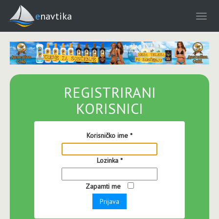
enavtika
REGISTRIRANI
KORISNICI
Korisničko ime
*
Lozinka
*
Zapamti me
Prijava