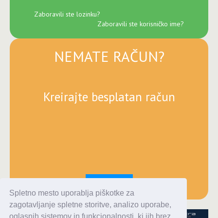
Zaboravili ste lozinku?
Zaboravili ste korisničko ime?
NEMATE RAČUN?
Kreirajte besplatan račun
Registracija
Spletno mesto uporablja piškotke za
zagotavljanje spletne storitve, analizo uporabe,
oglasnih sistemov in funkcionalnosti, ki jih brez