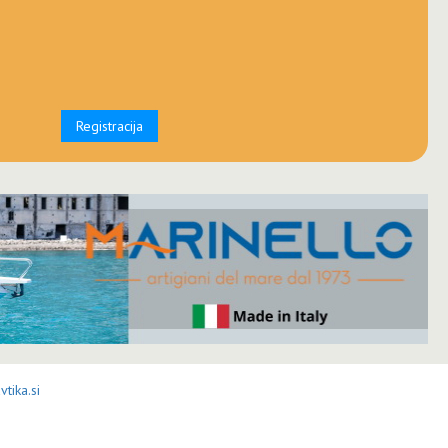
Registracija
tika.si