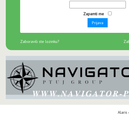
Zapamti me
Prijava
Zaboravili ste lozinku?
Zab
Alaris