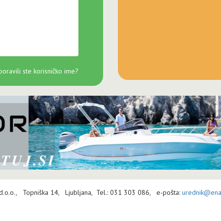
oravili ste korisničko ime?
 d.o.o., Topniška 14, Ljubljana, Tel.: 031 303 086, e-pošta:
urednik@enav