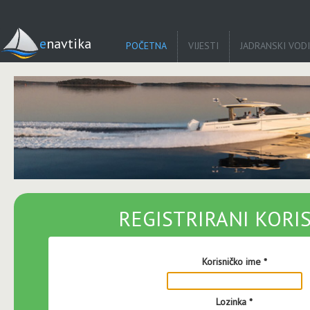
enavtika
POČETNA
VIJESTI
JADRANSKI VOD
REGISTRIRANI KORIS
Korisničko ime
*
Lozinka
*