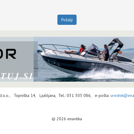
Pošalji
 d.o.o., Topniška 14, Ljubljana, Tel.: 031 303 086, e-pošta:
urednik@enav
© 2026 enavtika