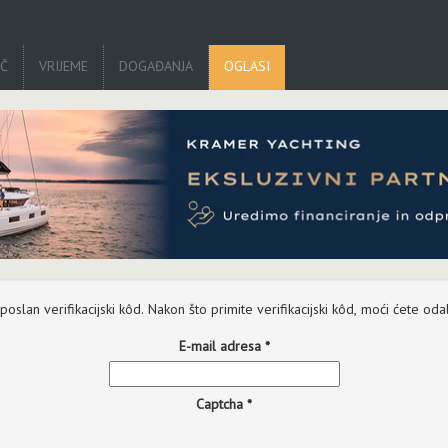
IČ
VRIJEME
DOGAĐANJA
OGLASI
slan verifikacijski kôd. Nakon što primite verifikacijski kôd, moći ćete odab
E-mail adresa
*
Captcha
*