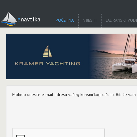
enavtika
POČETNA
VIJESTI
JADRANSKI VOD
Molimo unesite e-mail adresu vašeg korisničkog računa. Biti će vam po