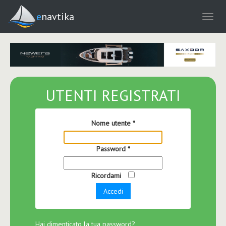
enavtika
UTENTI REGISTRATI
Nome utente
*
Password
*
Ricordami
Accedi
Hai dimenticato la tua password?