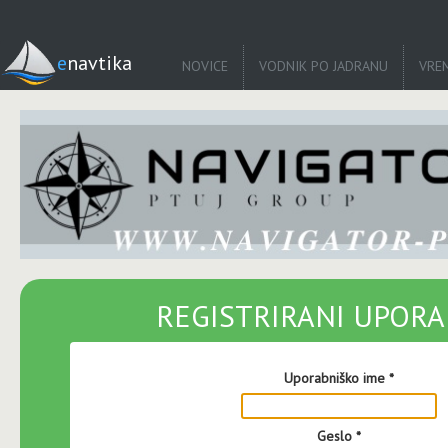
enavtika
NOVICE
VODNIK PO JADRANU
VRE
REGISTRIRANI UPORA
Uporabniško ime
*
Geslo
*