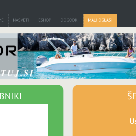
ME
NASVETI
ESHOP
DOGODKI
MALI OGLASI
BNIKI
Š
U