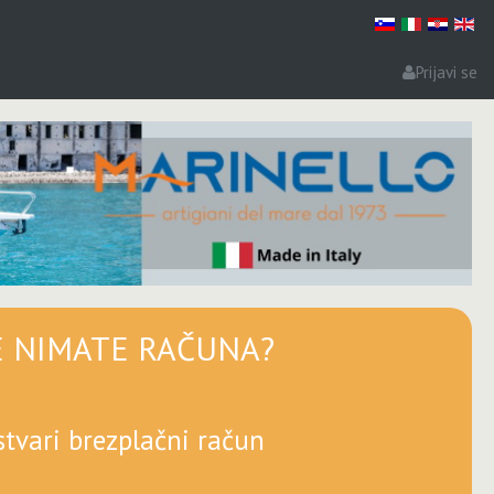
Prijavi se
E NIMATE RAČUNA?
stvari brezplačni račun