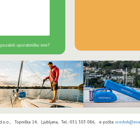
 pozabili uporabniško ime?
 d.o.o., Topniška 14, Ljubljana, Tel.: 031 303 086, e-pošta:
urednik@enav