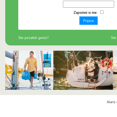
Zapomni si me
Prijava
Ste pozabili geslo?
Ste
Alaris