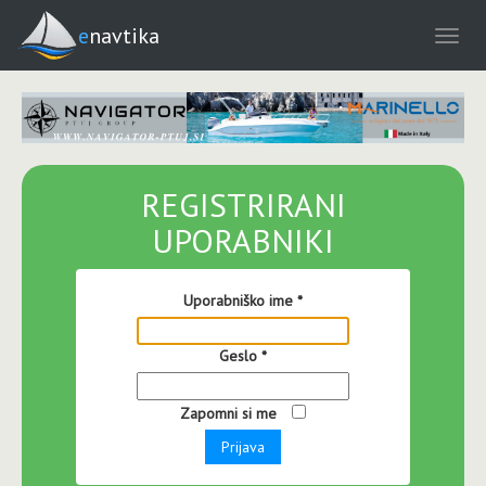
enavtika
REGISTRIRANI
UPORABNIKI
Uporabniško ime
*
Geslo
*
Zapomni si me
Prijava