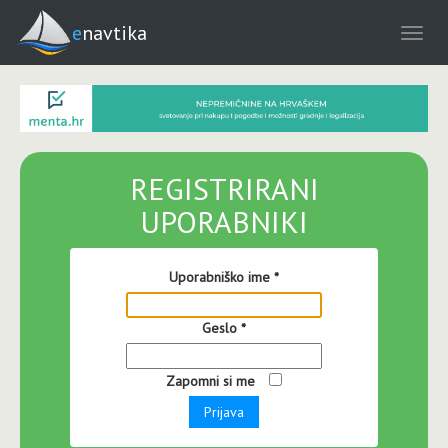
enavtika
REGISTRIRANI
UPORABNIKI
Uporabniško ime
*
Geslo
*
Zapomni si me
Prijava