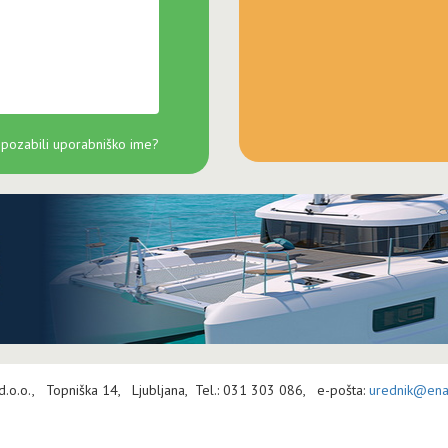
 pozabili uporabniško ime?
 d.o.o., Topniška 14, Ljubljana, Tel.: 031 303 086, e-pošta:
urednik@enav