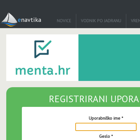
enavtika
NOVICE
VODNIK PO JADRANU
VRE
REGISTRIRANI UPORA
Uporabniško ime
*
Geslo
*