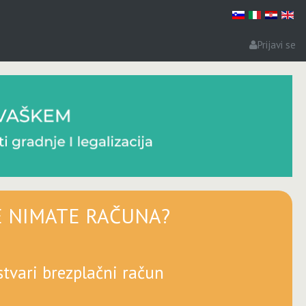
Prijavi se
E NIMATE RAČUNA?
stvari brezplačni račun