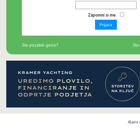
Zapomni si me
Prijava
Ste pozabili geslo?
Ste
Alaris