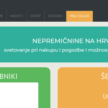
ME
NASVETI
ESHOP
DOGODKI
MALI OGLASI
BNIKI
Š
U