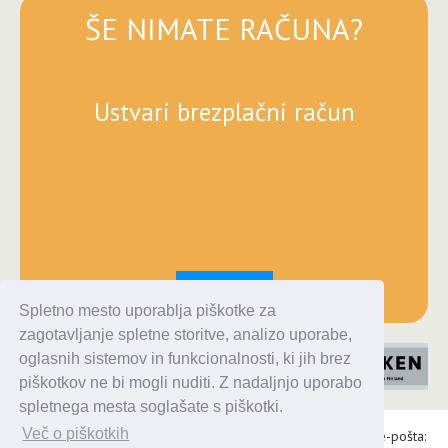
ŠE NIMATE RAČUNA?
Ustvari brezplačni račun
Registracija
Spletno mesto uporablja piškotke za
zagotavljanje spletne storitve, analizo uporabe,
oglasnih sistemov in funkcionalnosti, ki jih brez
piškotkov ne bi mogli nuditi. Z nadaljnjo uporabo
spletnega mesta soglašate s piškotki.
Več o piškotkih
Alaris d.o.o., Topniška 14, Ljubljana, Tel.: 031 303 086, e-pošta: