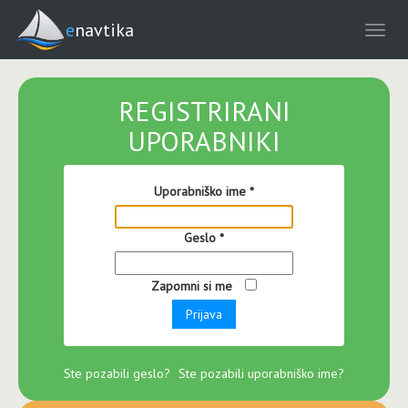
enavtika
REGISTRIRANI
UPORABNIKI
Uporabniško ime
*
Geslo
*
Zapomni si me
Prijava
Ste pozabili geslo?
Ste pozabili uporabniško ime?