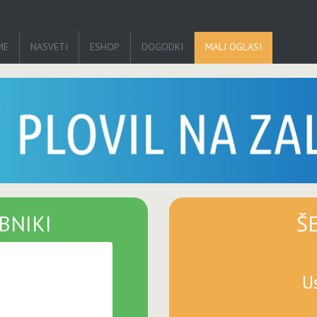
ME
NASVETI
ESHOP
DOGODKI
MALI OGLASI
BNIKI
Š
U