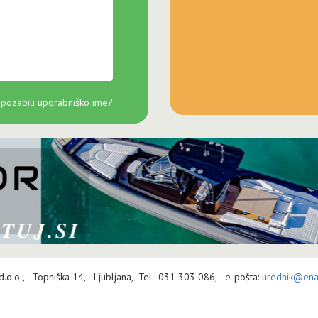
 pozabili uporabniško ime?
 d.o.o., Topniška 14, Ljubljana, Tel.: 031 303 086, e-pošta:
urednik@enav