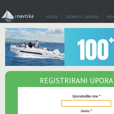
enavtika
NOVICE
VODNIK PO JADRANU
VRE
REGISTRIRANI UPORA
Uporabniško ime
*
Geslo
*