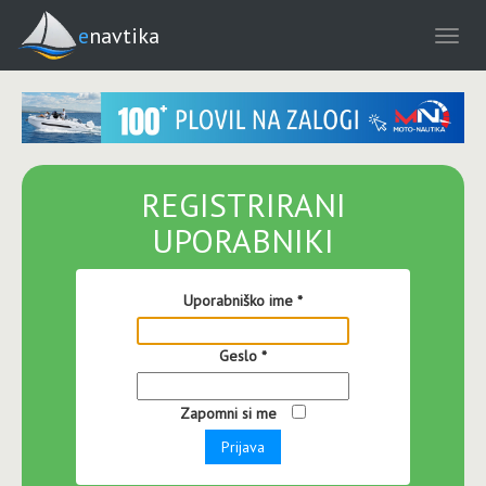
enavtika
REGISTRIRANI
UPORABNIKI
Uporabniško ime
*
Geslo
*
Zapomni si me
Prijava