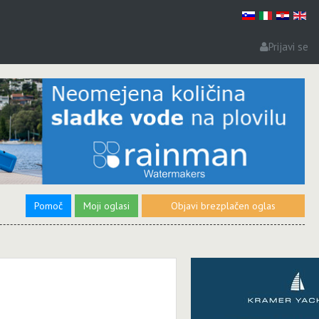
Prijavi se
Pomoč
Moji oglasi
Objavi brezplačen oglas