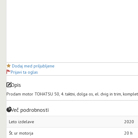
Dodaj med priljubljene
Prijavi ta oglas
Opis
Prodam motor TOHATSU 50, 4. taktni, dolga os, el. dvig in trim, komplet
Več podrobnosti
Leto izdelave
2020
Št. ur motorja
20 h