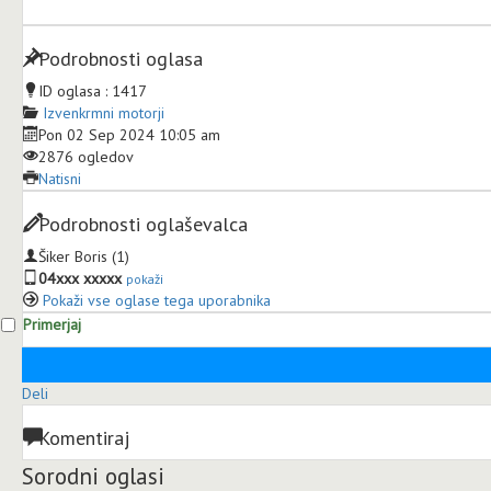
Podrobnosti oglasa
ID oglasa :
1417
Izvenkrmni motorji
Pon 02 Sep 2024 10:05 am
2876 ogledov
Natisni
Podrobnosti oglaševalca
Šiker Boris
(1)
04xxx xxxxx
pokaži
Pokaži vse oglase tega uporabnika
Primerjaj
Deli
Komentiraj
Sorodni oglasi