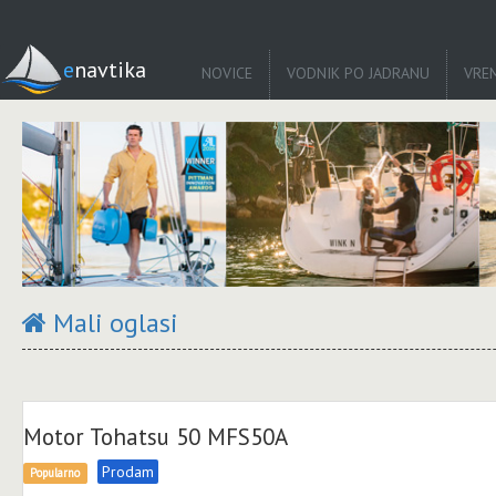
enavtika
NOVICE
VODNIK PO JADRANU
VRE
Mali oglasi
Motor Tohatsu 50 MFS50A
Prodam
Popularno