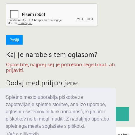
Pošlji
Kaj je narobe s tem oglasom?
Oprostite, najprej sej je potrebno registrirati ali
prijaviti.
Dodaj med priljubljene
Oprostite, najprej sej je potrebno registrirati ali
Spletno mesto uporablja piškotke za
prijaviti.
zagotavljanje spletne storitve, analizo uporabe,
oglasnih sistemov in funkcionalnosti, ki jih brez
piškotkov ne bi mogli nuditi. Z nadaljnjo uporabo
spletnega mesta soglašate s piškotki.
Več o piškotkih