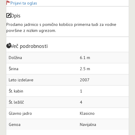
Prijavi ta oglas
Opis
Prodamo jadrnico s pomično kobilico primerna tudi za vodne
površine z nizkim ugrezom.
Več podrobnosti
Dolžina
6.1 m
Širina
2.5 m
Leto izdelave
2007
Št. kabin
1
Št. ležišč
4
Glavno jadro
Klasicno
Genoa
Navijalna