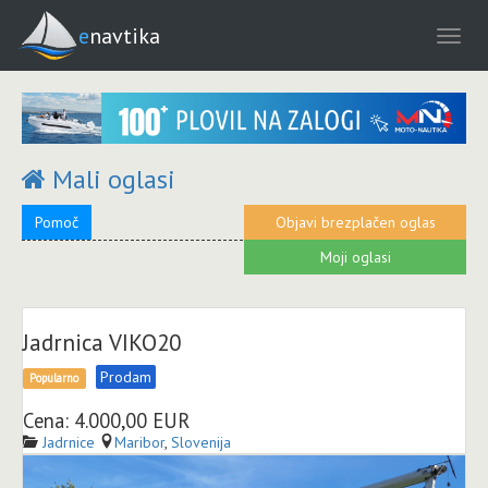
enavtika
Mali oglasi
Pomoč
Objavi brezplačen oglas
Moji oglasi
Jadrnica VIKO20
Prodam
Popularno
Cena: 4.000,00 EUR
Jadrnice
Maribor
,
Slovenija