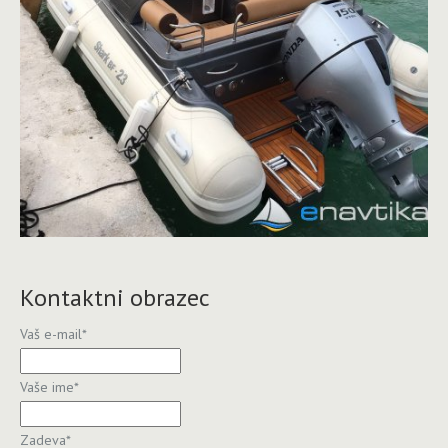
Kontaktni obrazec
Vaš e-mail
*
Vaše ime
*
Zadeva
*