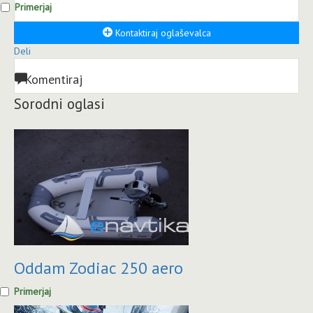
Primerjaj
Kontaktiraj oglaševalca
Deli
Komentiraj
Sorodni oglasi
Oddam Zodiac 250 aero
Primerjaj