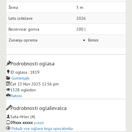
Širina
3 m
Leto izdelave
2026
Rezervoar goriva
200 l
Zunanja oprema
Bimini
Podrobnosti oglasa
ID oglasa :
1819
Gumenjaki
Čet 13 Nov 2025 12:56 pm
1328 ogledov
Natisni
Podrobnosti oglaševalca
Saša Hrlec
(4)
09xxx xxxxx
pokaži
Pokaži vse oglase tega uporabnika