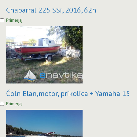
Chaparral 225 SSi, 2016, 62h
Primerjaj
Čoln Elan,motor, prikolica + Yamaha 15
Primerjaj