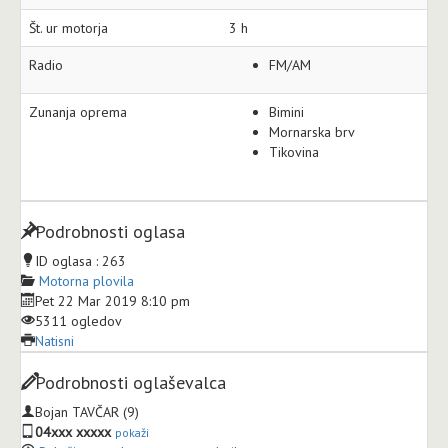
Št. ur motorja
3 h
Radio
FM/AM
Zunanja oprema
Bimini
Mornarska brv
Tikovina
Podrobnosti oglasa
ID oglasa :
263
Motorna plovila
Pet 22 Mar 2019 8:10 pm
5311 ogledov
Natisni
Podrobnosti oglaševalca
Bojan TAVČAR
(9)
04xxx xxxxx
pokaži