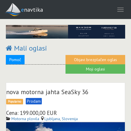
enavtika
Mali oglasi
Pomoč
Objavi brezplačen oglas
Moji oglasi
nova motorna jahta SeaSky 36
Prodam
Popularno
Cena: 199.000,00 EUR
Motorna plovila
Ljubljana
,
Slovenija