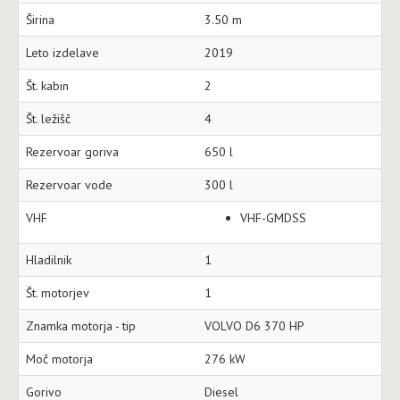
Širina
3.50 m
Leto izdelave
2019
Št. kabin
2
Št. ležišč
4
Rezervoar goriva
650 l
Rezervoar vode
300 l
VHF
VHF-GMDSS
Hladilnik
1
Št. motorjev
1
Znamka motorja - tip
VOLVO D6 370 HP
Moč motorja
276 kW
Gorivo
Diesel