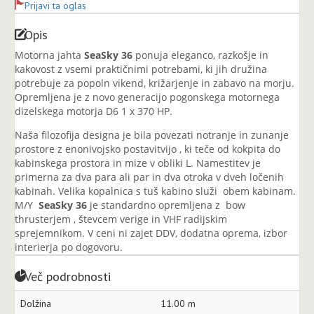
Prijavi ta oglas
Opis
Motorna jahta
SeaSky 36
ponuja eleganco, razkošje in
kakovost z vsemi praktičnimi potrebami, ki jih družina
potrebuje za popoln vikend, križarjenje in zabavo na morju.
Opremljena je z novo generacijo pogonskega motornega
dizelskega motorja D6 1 x 370 HP.
Naša filozofija designa je bila povezati notranje in zunanje
prostore z enonivojsko postavitvijo , ki teče od kokpita do
kabinskega prostora in mize v obliki L. Namestitev je
primerna za dva para ali par in dva otroka v dveh ločenih
kabinah. Velika kopalnica s tuš kabino služi obem kabinam.
M/Y
SeaSky 36
je standardno opremljena z bow
thrusterjem , števcem verige in VHF radijskim
sprejemnikom. V ceni ni zajet DDV, dodatna oprema, izbor
interierja po dogovoru.
Več podrobnosti
Dolžina
11.00 m