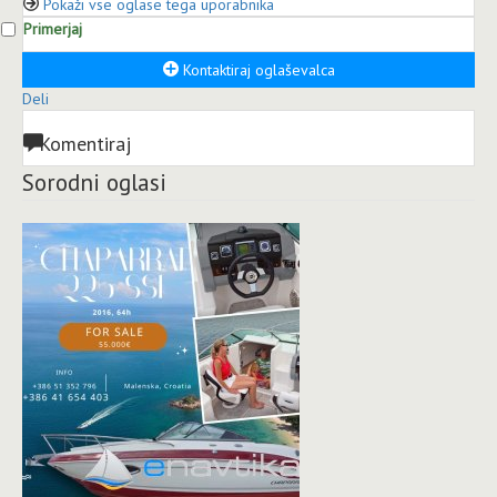
Pokaži vse oglase tega uporabnika
Primerjaj
Kontaktiraj oglaševalca
Deli
Komentiraj
Sorodni oglasi