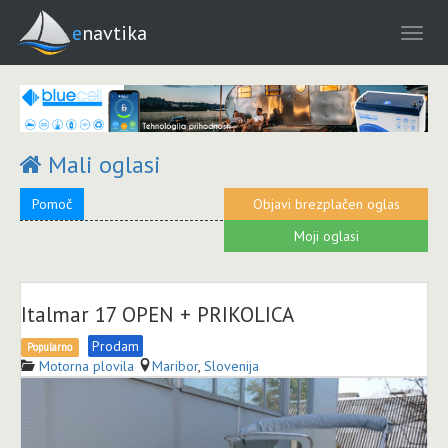
enavtika
Mali oglasi
Pomoč
Objavi brezplačen oglas
Moji oglasi
Italmar 17 OPEN + PRIKOLICA
Prodam
Popularno
Motorna plovila
Maribor
,
Slovenija