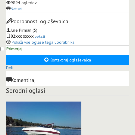
9894 ogledov
Natisni
Podrobnosti oglaševalca
Jure Pirman
(5)
02xxx xxxxx
pokaži
Pokaži vse oglase tega uporabnika
Primerjaj
Kontaktiraj oglaševalca
Deli
Komentiraj
Sorodni oglasi