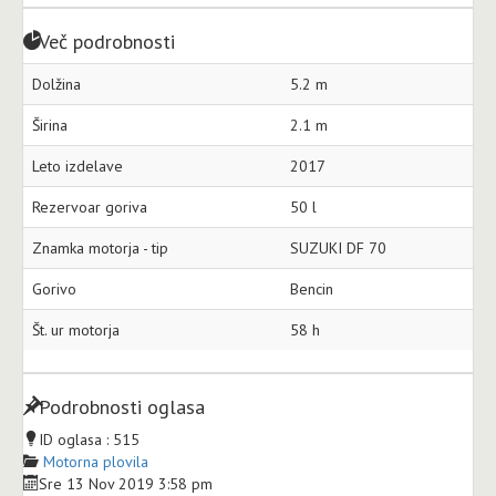
Več podrobnosti
Dolžina
5.2 m
Širina
2.1 m
Leto izdelave
2017
Rezervoar goriva
50 l
Znamka motorja - tip
SUZUKI DF 70
Gorivo
Bencin
Št. ur motorja
58 h
Podrobnosti oglasa
ID oglasa :
515
Motorna plovila
Sre 13 Nov 2019 3:58 pm