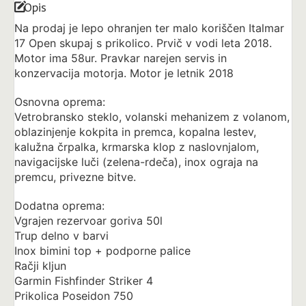
Opis
Na prodaj je lepo ohranjen ter malo koriščen Italmar
17 Open skupaj s prikolico. Prvič v vodi leta 2018.
Motor ima 58ur. Pravkar narejen servis in
konzervacija motorja. Motor je letnik 2018
Osnovna oprema:
Vetrobransko steklo, volanski mehanizem z volanom,
oblazinjenje kokpita in premca, kopalna lestev,
kalužna črpalka, krmarska klop z naslovnjalom,
navigacijske luči (zelena-rdeča), inox ograja na
premcu, privezne bitve.
Dodatna oprema:
Vgrajen rezervoar goriva 50l
Trup delno v barvi
Inox bimini top + podporne palice
Račji kljun
Garmin Fishfinder Striker 4
Prikolica Poseidon 750