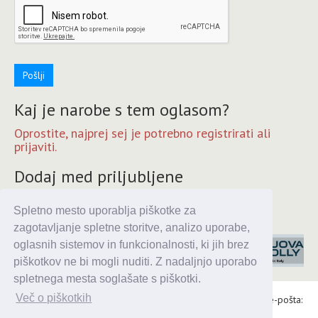
Pošlji
Kaj je narobe s tem oglasom?
Oprostite, najprej sej je potrebno registrirati ali
prijaviti.
Dodaj med priljubljene
Oprostite, najprej sej je potrebno registrirati ali
Spletno mesto uporablja piškotke za
prijaviti.
zagotavljanje spletne storitve, analizo uporabe,
oglasnih sistemov in funkcionalnosti, ki jih brez
piškotkov ne bi mogli nuditi. Z nadaljnjo uporabo
spletnega mesta soglašate s piškotki.
Več o piškotkih
Alaris d.o.o., Topniška 14, Ljubljana, Tel.: 031 303 086, e-pošta:
urednik@enavtika.si