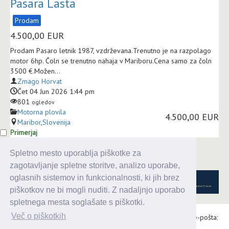
Pasara Lasta
Prodam
4.500,00
EUR
Prodam Pasaro letnik 1987, vzdrževana.Trenutno je na razpolago
motor 6hp. Čoln se trenutno nahaja v Mariboru.Cena samo za čoln
3500 €.Možen...
Zmago Horvat
Čet 04 Jun 2026 1:44 pm
801
ogledov
Motorna plovila
4.500,00 EUR
Maribor
,
Slovenija
Primerjaj
Spletno mesto uporablja piškotke za
zagotavljanje spletne storitve, analizo uporabe,
oglasnih sistemov in funkcionalnosti, ki jih brez
piškotkov ne bi mogli nuditi. Z nadaljnjo uporabo
spletnega mesta soglašate s piškotki.
Več o piškotkih
Alaris d.o.o., Topniška 14, Ljubljana, Tel.: 031 303 086, e-pošta:
urednik@enavtika.si