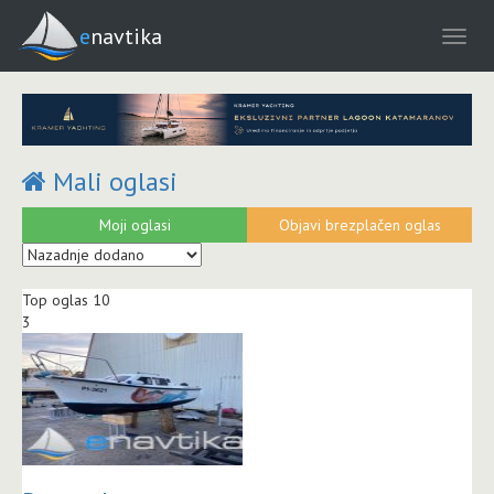
enavtika
Mali oglasi
Moji oglasi
Objavi brezplačen oglas
Top oglas 10
3