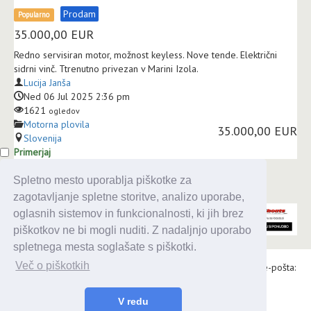
Prodam
Popularno
35.000,00
EUR
Redno servisiran motor, možnost keyless. Nove tende. Električni
sidrni vinč. Ttrenutno privezan v Marini Izola.
Lucija Janša
Ned 06 Jul 2025 2:36 pm
1621
ogledov
Motorna plovila
35.000,00 EUR
Slovenija
Primerjaj
Spletno mesto uporablja piškotke za
zagotavljanje spletne storitve, analizo uporabe,
oglasnih sistemov in funkcionalnosti, ki jih brez
piškotkov ne bi mogli nuditi. Z nadaljnjo uporabo
spletnega mesta soglašate s piškotki.
Več o piškotkih
Alaris d.o.o., Topniška 14, Ljubljana, Tel.: 031 303 086, e-pošta:
urednik@enavtika.si
V redu
© 2026 enavtika