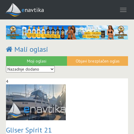
enavtika
Mali oglasi
Moji oglasi
Objavi brezplačen oglas
4
Gliser Spirit 21