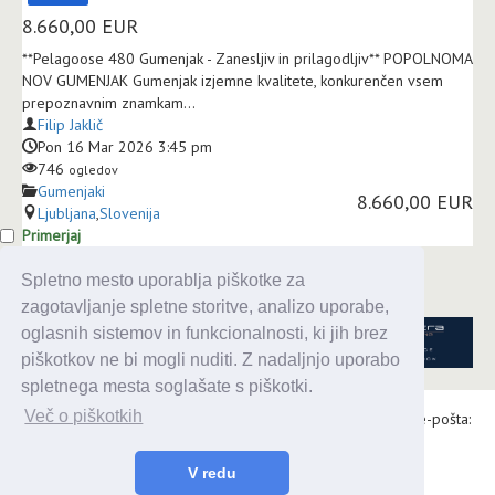
8.660,00
EUR
**Pelagoose 480 Gumenjak - Zanesljiv in prilagodljiv** POPOLNOMA
NOV GUMENJAK Gumenjak izjemne kvalitete, konkurenčen vsem
prepoznavnim znamkam...
Filip Jaklič
Pon 16 Mar 2026 3:45 pm
746
ogledov
Gumenjaki
8.660,00 EUR
Ljubljana
,
Slovenija
Primerjaj
Spletno mesto uporablja piškotke za
zagotavljanje spletne storitve, analizo uporabe,
oglasnih sistemov in funkcionalnosti, ki jih brez
piškotkov ne bi mogli nuditi. Z nadaljnjo uporabo
spletnega mesta soglašate s piškotki.
Več o piškotkih
Alaris d.o.o., Topniška 14, Ljubljana, Tel.: 031 303 086, e-pošta:
urednik@enavtika.si
V redu
© 2026 enavtika