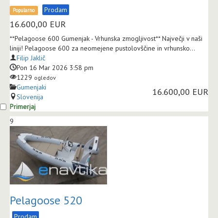
Prodam
Popularno
16.600,00
EUR
**Pelagoose 600 Gumenjak - Vrhunska zmogljivost** Največji v naši
liniji! Pelagoose 600 za neomejene pustolovščine in vrhunsko...
Filip Jaklič
Pon 16 Mar 2026 3:58 pm
1229
ogledov
Gumenjaki
16.600,00 EUR
Slovenija
Primerjaj
9
Pelagoose 520
Prodam