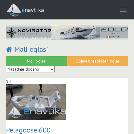
enavtika
Mali oglasi
Moji oglasi
Objavi brezplačen oglas
10
Pelagoose 600