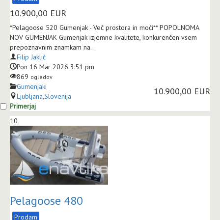
10.900,00
EUR
*Pelagoose 520 Gumenjak - Več prostora in moči** POPOLNOMA
NOV GUMENJAK Gumenjak izjemne kvalitete, konkurenčen vsem
prepoznavnim znamkam na...
Filip Jaklič
Pon 16 Mar 2026 3:51 pm
869
ogledov
Gumenjaki
10.900,00 EUR
Ljubljana
,
Slovenija
Primerjaj
10
Pelagoose 480
Prodam