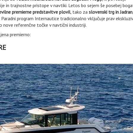
je in trajnostne pristope v navtiki. Letos bo sejem še posebej bogat
evilne premierne predstavitve plovil
, tako za
slovenski trg in Jadran
. Paradni program Internautice tradicionalno vključuje prav ekskluzi
 nove referenčne točke v navtični industriji.
ljena premierno:
RE