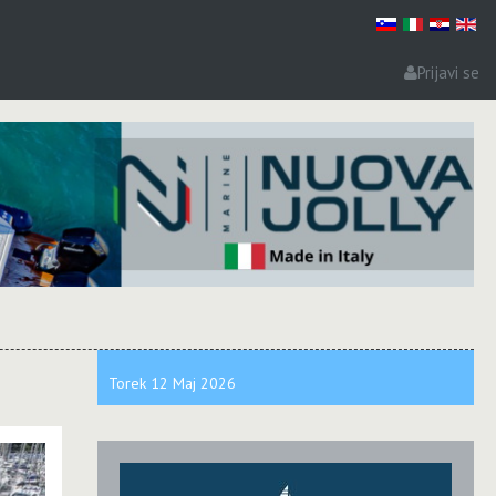
Prijavi se
i
Torek
12 Maj
2026