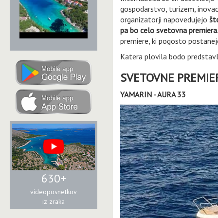
gospodarstvo, turizem, inovaci
organizatorji napovedujejo
št
pa bo celo svetovna premiera
premiere, ki pogosto postanejo
Katera plovila bodo predstav
SVETOVNE PREMIE
YAMARIN - AURA 33
630+
videoposnetkov
iz zraka