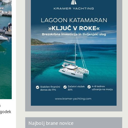
m
ogodek
Najbolj brane novice