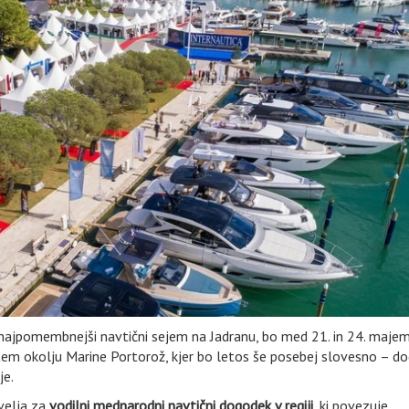
n najpomembnejši navtični sejem na Jadranu, bo med 21. in 24. maje
em okolju Marine Portorož, kjer bo letos še posebej slovesno – d
je.
 velja za
vodilni mednarodni navtični dogodek v regiji
, ki povezuje