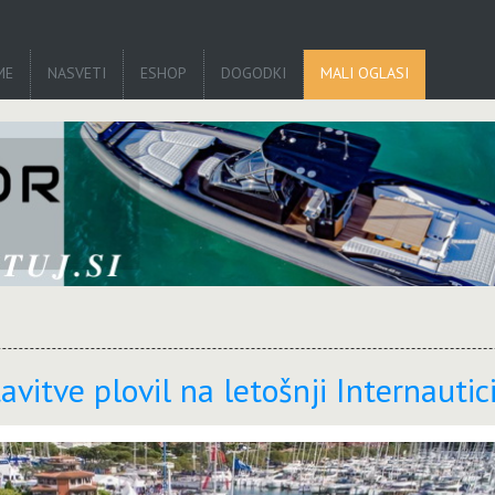
ME
NASVETI
ESHOP
DOGODKI
MALI OGLASI
vitve plovil na letošnji Internautic