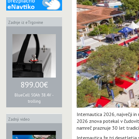
Zadnje iz eTrgovine
899.00€
BlueCell 50Ah 38.4V -
trolling
Internautica 2026, največji i
Zadnji video
2026 znova potekal v čudovit
namreč praznuje 30 let tradici
Internautica že tri desetletja