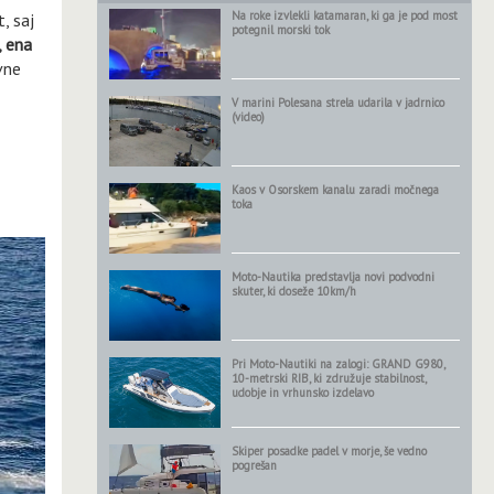
Na roke izvlekli katamaran, ki ga je pod most
, saj
potegnil morski tok
, ena
vne
V marini Polesana strela udarila v jadrnico
(video)
Kaos v Osorskem kanalu zaradi močnega
toka
Moto-Nautika predstavlja novi podvodni
skuter, ki doseže 10km/h
Pri Moto-Nautiki na zalogi: GRAND G980,
10-metrski RIB, ki združuje stabilnost,
udobje in vrhunsko izdelavo
Skiper posadke padel v morje, še vedno
pogrešan