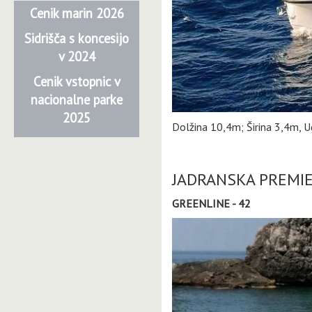
Cenik marin 2026
Sidrišča s koncesijo
v 2024
Cenik vstopnic v
nacionalne parke
2025
Dolžina 10,4m; Širina 3,4m,
JADRANSKA PREMI
GREENLINE - 42