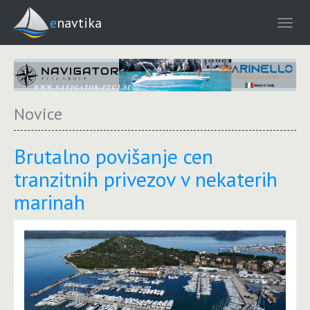
enavtika
Novice
Brutalno povišanje cen
tranzitnih privezov v nekaterih
marinah