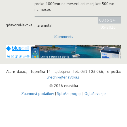
preko 1000eur na mesec.Lani manj kot 500eur
na mesec.
00:36 17-
gdavoreNavtika
...sramota!
05-2026
JComments
Alaris d.o.o., Topniška 14, Ljubljana, Tel.: 031 303 086, e-pošta:
urednik@enavtika.si
© 2026 enavtika
Zaupnost podatkov
|
Splošni pogoji
|
Oglaševanje