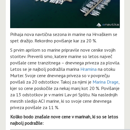
Prihaja nova navtična sezona in marine na Hrvaškem se
spet dražijo. Rekordno povišanje kar za 20 %.
S prvim aprilom so marine pripravile nove cenike svojih
storitev. Preverili smo, katere marine so letos največ
povišale cene tranzitnega – dnevnega priveza za plovila.
Letos se je najbolj podražila marina
Hramina
na otoku
Murter. Svoje cene dnevnega priveza so v povprečju
povišali za 20 odstotkov. Takoj za njimi je
Marina Drage
,
kjer so cene poskočile za nekaj manj kot 20 %. Povišanje
za 13 odstotkov je v marini Lav pri Splitu. Na naslednjih
mestih sledijo ACI marine, ki so svoje cene dnevnega
priveza povišale za 11 %.
Koliko bodo znašale nove cene v marinah, ki so se letos
najbolj podražile: