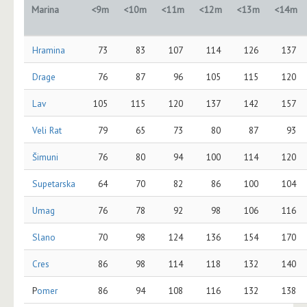
Marina
<9m
<10m
<11m
<12m
<13m
<14m
Hramina
73
83
107
114
126
137
Drage
76
87
96
105
115
120
Lav
105
115
120
137
142
157
Veli Rat
79
65
73
80
87
93
Šimuni
76
80
94
100
114
120
Supetarska
64
70
82
86
100
104
Umag
76
78
92
98
106
116
Slano
70
98
124
136
154
170
Cres
86
98
114
118
132
140
P
omer
86
94
108
116
132
138