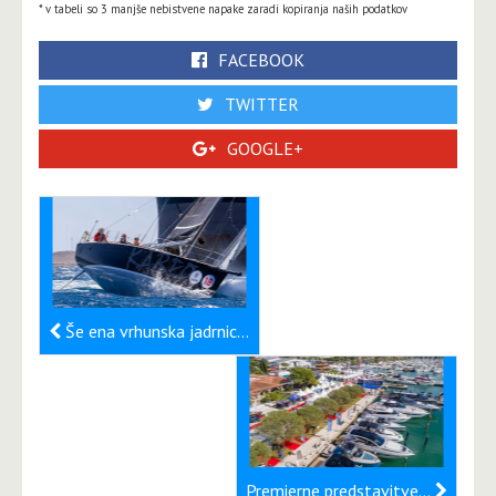
* v tabeli so 3 manjše nebistvene napake zaradi kopiranja naših podatkov
FACEBOOK
TWITTER
GOOGLE+
Še ena vrhunska jadrnica opremljena z litijevimi baterijami BlueCell
Premierne predstavitve plovil na letošnji Internautici