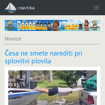
enavtika
Novice
Česa ne smete narediti pri
splovitvi plovila