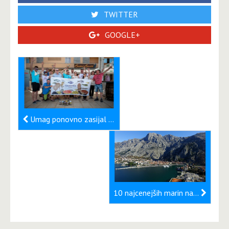
TWITTER
GOOGLE+
Umag ponovno zasijal v četrti prostovoljski ekološki akciji »Sjajni umag«
10 najcenejših marin na Jadranu v 2026