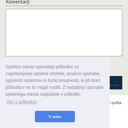
Komentarji
Komentiraj
Spletno mesto uporablja piškotke za
zagotavljanje spletne storitve, analizo uporabe,
oglasnih sistemov in funkcionalnosti, ki jih brez
piškotkov ne bi mogli nuditi. Z nadaljnjo uporabo
spletnega mesta soglašate s piškotki.
Več o piškotkih
Alaris d.o.o., Topniška 14, Ljubljana, Tel.: 031 303 086, e-pošta:
urednik@enavtika.si
© 2026 enavtika
V redu
Zaupnost podatkov
|
Splošni pogoji
|
Oglaševanje