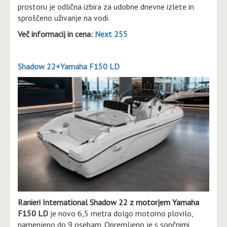
prostoru je odlična izbira za udobne dnevne izlete in
sproščeno uživanje na vodi.
Več informacij in cena:
Next 255
Shadow 22+Yamaha F150 LD
Ranieri International Shadow 22 z motorjem Yamaha
F150 LD
je novo 6,5 metra dolgo motorno plovilo,
namenjeno do 9 osebam. Opremljeno je s sončnimi