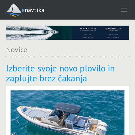
enavtika
Novice
Izberite svoje novo plovilo in
zaplujte brez čakanja