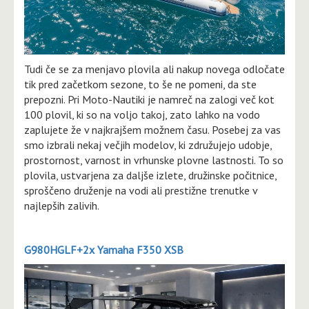
Tudi če se za menjavo plovila ali nakup novega odločate
tik pred začetkom sezone, to še ne pomeni, da ste
prepozni. Pri Moto-Nautiki je namreč na zalogi več kot
100 plovil, ki so na voljo takoj, zato lahko na vodo
zaplujete že v najkrajšem možnem času. Posebej za vas
smo izbrali nekaj večjih modelov, ki združujejo udobje,
prostornost, varnost in vrhunske plovne lastnosti. To so
plovila, ustvarjena za daljše izlete, družinske počitnice,
sproščeno druženje na vodi ali prestižne trenutke v
najlepših zalivih.
G980HGLF+2x Yamaha F350 XSB