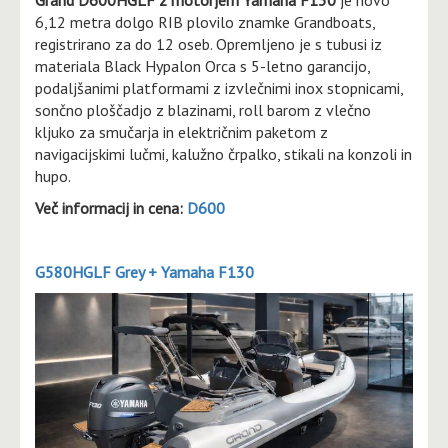
Grand D600HGLF z motorjem Yamaha F130
je novo
6,12 metra dolgo RIB plovilo znamke Grandboats,
registrirano za do 12 oseb. Opremljeno je s tubusi iz
materiala Black Hypalon Orca s 5-letno garancijo,
podaljšanimi platformami z izvlečnimi inox stopnicami,
sončno ploščadjo z blazinami, roll barom z vlečno
kljuko za smučarja in električnim paketom z
navigacijskimi lučmi, kalužno črpalko, stikali na konzoli in
hupo.
Več informacij in cena:
D600
G580HGLF Grey + Yamaha F130