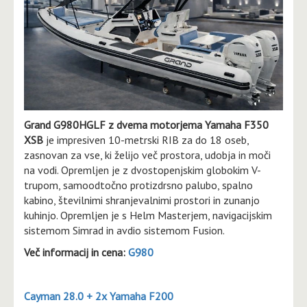
Grand G980HGLF z dvema motorjema Yamaha F350
XSB
je impresiven 10-metrski RIB za do 18 oseb,
zasnovan za vse, ki želijo več prostora, udobja in moči
na vodi. Opremljen je z dvostopenjskim globokim V-
trupom, samoodtočno protizdrsno palubo, spalno
kabino, številnimi shranjevalnimi prostori in zunanjo
kuhinjo. Opremljen je s Helm Masterjem, navigacijskim
sistemom Simrad in avdio sistemom Fusion.
Več informacij in cena:
G980
Cayman 28.0 + 2x Yamaha F200