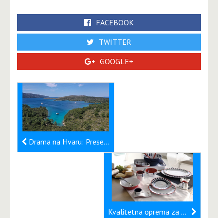
FACEBOOK
TWITTER
GOOGLE+
Drama na Hvaru: Presekal privezne vrvi plovil in s čolnom povozil skiperja
Kvalitetna oprema za plovila Marine Business