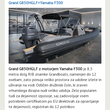
Grand G850HGLF+Yamaha F300
Grand G850HGLF z motorjem Yamaha F300
je 8,5
metra dolg RIB znamke Grandboats, namenjen do 12
osebam, zato ponuja veliko prostora za udobne izlete in
uživanje na vodi. Odličen družinski čoln, ki zraven
vrhunskega dizajna nudi veliko udobja. Zelo popularen
tudi za dejavnost izposoje, saj zadovoljuje vsem
potrebnim certifikatom po EU direktivah za opravljanje
te dejavnosti, registriran do 12 potnikov.