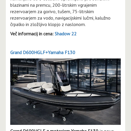
blazinami na premcu, 200-litrskim vgrajenim
rezervoarjem za gorivo, tušem, 75-litrskim
rezervoarjem za vodo, navigacijskimi lučmi, kalužno
črpalko in zložljivo klopjo z naslonom.
Več informacij in cena:
Shadow 22
Grand D600HGLF+Yamaha F130