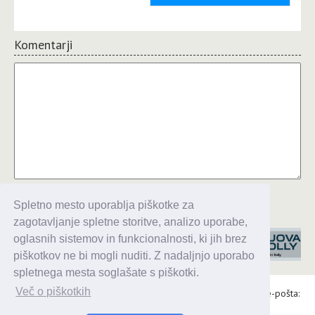
Komentarji
Komentiraj
Spletno mesto uporablja piškotke za
zagotavljanje spletne storitve, analizo uporabe,
oglasnih sistemov in funkcionalnosti, ki jih brez
piškotkov ne bi mogli nuditi. Z nadaljnjo uporabo
spletnega mesta soglašate s piškotki.
Več o piškotkih
Alaris d.o.o., Topniška 14, Ljubljana, Tel.: 031 303 086, e-pošta:
urednik@enavtika.si