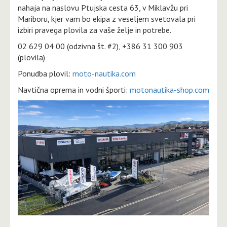
nahaja na naslovu Ptujska cesta 63, v Miklavžu pri
Mariboru, kjer vam bo ekipa z veseljem svetovala pri
izbiri pravega plovila za vaše želje in potrebe.
02 629 04 00 (odzivna št. #2), +386 31 300 903
(plovila)
Ponudba plovil:
moto-nautika.com
Navtična oprema in vodni športi:
motonautika-shop.com