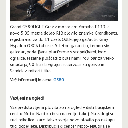
Grand G580HGLF Grey z motorjem Yamaha F130 je
novo 5,85 metra dolgo RIB plovilo znamke Grandboats,
registrirano za do 11 oseb. Odlikujejo ga Arctic Gray
Hypalon ORCA tubusi s 5-letno garancijo, temno siv
gelcoat, podaljšane platforme s stopničkami, inox
ograjice, ležalne ploščadi z blazinami, roll bar za vleko
smučarja, 90-litrski vgrajen rezervoar za gorivo in
Seadek v imitaciji tika.
Več informacij in cena:
G580
Vabljeni na ogled!
Vsa predstavljena plovila so na ogled v distribucijskem
centru Moto-Nautika in so na voljo takoj. Na zalogi so
tudi prikolice, zato lahko svoje novo plovilo po nakupu
tudi odpeljete. Distribucijski center Moto-Nautika se