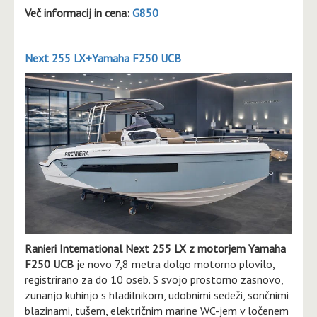
Več informacij in cena:
G850
Next 255 LX+Yamaha F250 UCB
Ranieri International Next 255 LX z motorjem Yamaha
F250 UCB
je novo 7,8 metra dolgo motorno plovilo,
registrirano za do 10 oseb. S svojo prostorno zasnovo,
zunanjo kuhinjo s hladilnikom, udobnimi sedeži, sončnimi
blazinami, tušem, električnim marine WC-jem v ločenem