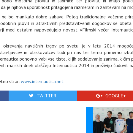
 bodo motorna plovila in jadrnice ter plovila, ki imajo poud
 da je njihova uporabnost prilagojena razmeram in zahtevam na mo
 ne bo manjkalo dobre zabave. Poleg tradicionalne večerne prire
arodobnih plovil in atraktivnih predstavitvenih dogodkov se obeta
orji med ostalim napovedujejo novost »Filmski večer Internauti
 okrevanja navtičnih trgov po svetu, je v letu 2014 mogoč
zstavljavcev in obiskovalcev tudi pri nas ter temu primerno izbol
ernautica ponovno vabi vse tiste, ki jih sodelovanje zanima, k čim p
prvih majskih dneh obiščejo Internautico 2014 in preživijo čudovit n
letno stran
www.internautica.net
TWITTER
GOOGLE+