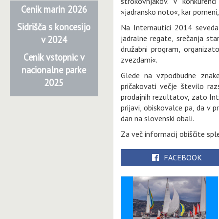
strokovnjakov. V konkurenci
Cenik marin 2026
»jadransko noto«, kar pomeni,
Sidrišča s koncesijo
Na Internautici 2014 seveda
jadralne regate, srečanja st
v 2024
družabni program, organizat
Cenik vstopnic v
zvezdami«.
nacionalne parke
Glede na vzpodbudne znake
2025
pričakovati večje število ra
prodajnih rezultatov, zato Int
prijavi, obiskovalce pa, da v 
dan na slovenski obali.
Za več informacij obiščite sp
FACEBOOK