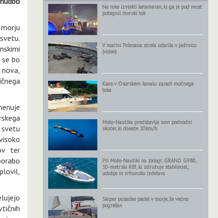
onudbo
Na roke izvlekli katamaran, ki ga je pod most
potegnil morski tok
 morju
 svetu.
V marini Polesana strela udarila v jadrnico
unskimi
(video)
r se bo
 nova,
tičnega
Kaos v Osorskem kanalu zaradi močnega
toka
menuje
rskega
Moto-Nautika predstavlja novi podvodni
o svetu
skuter, ki doseže 10km/h
visoko
ov ter
porabo
Pri Moto-Nautiki na zalogi: GRAND G980,
10-metrski RIB, ki združuje stabilnost,
plovil,
udobje in vrhunsko izdelavo
elujejo
Skiper posadke padel v morje, še vedno
pogrešan
vtičnih