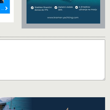
Vasilij Žbogar z zmago začenja letošnje leto