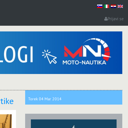
Prijavi se
tike
Torek
04 Mar
2014