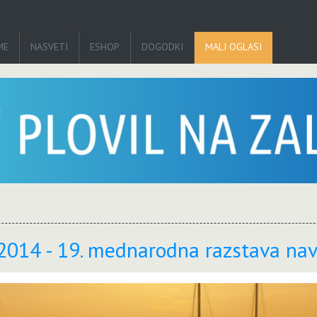
ME
NASVETI
ESHOP
DOGODKI
MALI OGLASI
14 - 19. mednarodna razstava nav