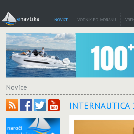
enavtika
NOVICE
VODNIK PO JADRANU
VRE
Novice
INTERNAUTICA 20