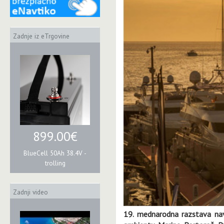
Zadnje iz eTrgovine
899.00€
BlueCell 50Ah 38.4V -
trolling
Zadnji video
19. mednarodna razstava nav