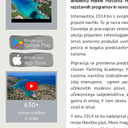
ambientu Marine Portorož. Pr
razstavnih programov in novos
Internautica 2014 bo s svoji
prijazni navtiki. To je nova na
Slovenija je pravzaprav zelen
okolju prijaznimi tehnologijam
letos ponovno poskušal uvel
pestra in bogata predstavitev 
turizma.
Pripravlja se premierna preds
»Green Yachting Academy«. 
turizma, navtično izobraževan
zdaj imenujemo »green yach
učinkovitih modelov plovil,
učinkovitega ladjedelništva,
goriva in emisij. V tem okviru
630+
vozil in letal.
videoposnetkov
V letu 2014 se bo nadaljeval 
iz zraka
revija Navitka plus, More magaz