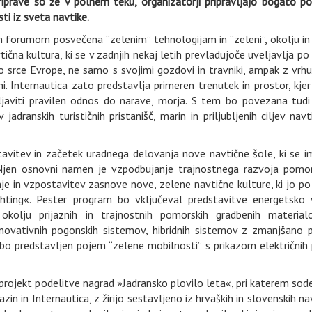
iprave so že v polnem teku, organizatorji pripravljajo bogato p
ti iz sveta navtike.
m forumom posvečena “zelenim” tehnologijam in “zeleni”, okolju in
vtična kultura, ki se v zadnjih nekaj letih prevladujoče uveljavlja po
o srce Evrope, ne samo s svojimi gozdovi in travniki, ampak z vrh
i. Internautica zato predstavlja primeren trenutek in prostor, kje
javiti pravilen odnos do narave, morja. S tem bo povezana tudi
jadranskih turističnih pristanišč, marin in priljubljenih ciljev nav
tavitev in začetek uradnega delovanja nove navtične šole, ki se i
Njen osnovni namen je vzpodbujanje trajnostnega razvoja pomo
je in vzpostavitev zasnove nove, zelene navtične kulture, ki jo p
ting«. Pester program bo vključeval predstavitve energetsko 
 okolju prijaznih in trajnostnih pomorskih gradbenih material
 inovativnih pogonskih sistemov, hibridnih sistemov z zmanjšano 
 bo predstavljen pojem “zelene mobilnosti” s prikazom električnih 
projekt podelitve nagrad »Jadransko plovilo leta«, pri katerem sod
in in Internautica, z žirijo sestavljeno iz hrvaških in slovenskih na