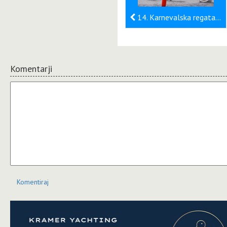
14. Karnevalska regata Biograd 2014« - Pokal Ski&Sail 2014
Komentarji
Komentiraj