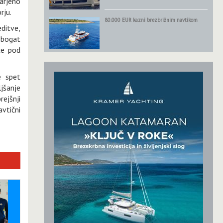
arjeno
rju.
80.000 EUR kazni brezbrižnim navtikom
ditve,
 bogat
ce pod
e spet
jšanje
rejšnji
avtični