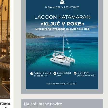
jetnem
Najbolj brane novice