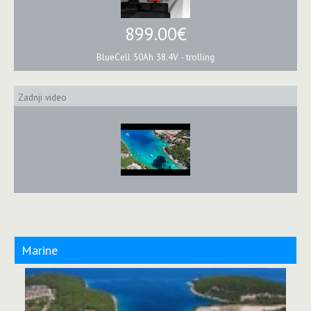
899.00€
BlueCell 50Ah 38.4V - trolling
Zadnji video
Marine