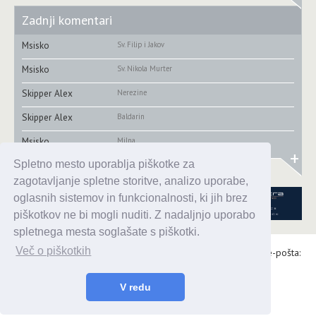
Zadnji komentari
Msisko
Sv. Filip i Jakov
Msisko
Sv. Nikola Murter
Skipper Alex
Nerezine
Skipper Alex
Baldarin
Msisko
Milna
+
Spletno mesto uporablja piškotke za
zagotavljanje spletne storitve, analizo uporabe,
oglasnih sistemov in funkcionalnosti, ki jih brez
piškotkov ne bi mogli nuditi. Z nadaljnjo uporabo
spletnega mesta soglašate s piškotki.
Več o piškotkih
Alaris d.o.o., Topniška 14, Ljubljana, Tel.: 031 303 086, e-pošta:
urednik@enavtika.si
© 2026 enavtika
V redu
Zaštita podataka
|
Uvjeti korištenja
|
Oglašavanje