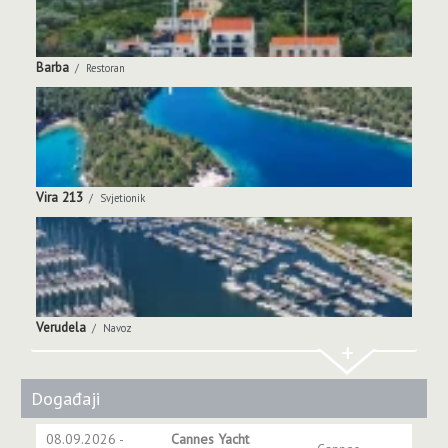
Barba
Restoran
Vira 213
Svjetionik
Verudela
Navoz
+
Događaji
08.09.2026 -
Cannes Yacht