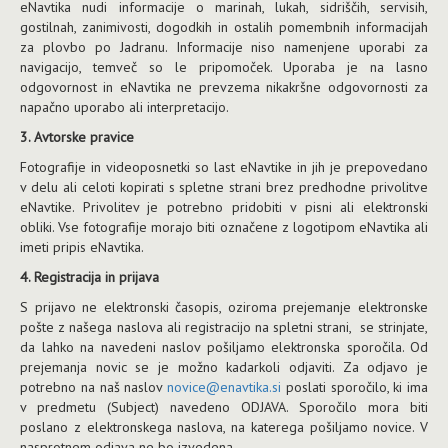
eNavtika nudi informacije o marinah, lukah, sidriščih, servisih,
gostilnah, zanimivosti, dogodkih in ostalih pomembnih informacijah
za plovbo po Jadranu. Informacije niso namenjene uporabi za
navigacijo, temveč so le pripomoček. Uporaba je na lasno
odgovornost in eNavtika ne prevzema nikakršne odgovornosti za
napačno uporabo ali interpretacijo.
3. Avtorske pravice
Fotografije in videoposnetki so last eNavtike in jih je prepovedano
v delu ali celoti kopirati s spletne strani brez predhodne privolitve
eNavtike. Privolitev je potrebno pridobiti v pisni ali elektronski
obliki. Vse fotografije morajo biti označene z logotipom eNavtika ali
imeti pripis eNavtika.
4. Registracija in prijava
S prijavo ne elektronski časopis, oziroma prejemanje elektronske
pošte z našega naslova ali registracijo na spletni strani, se strinjate,
da lahko na navedeni naslov pošiljamo elektronska sporočila. Od
prejemanja novic se je možno kadarkoli odjaviti. Za odjavo je
potrebno na naš naslov
novice@enavtika.si
poslati sporočilo, ki ima
v predmetu (Subject) navedeno ODJAVA. Sporočilo mora biti
poslano z elektronskega naslova, na katerega pošiljamo novice. V
nasprotnem odjava ne bo izvedena.