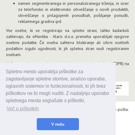
namen segmentiranega in personaliziranega trženja, in sicer
za telefonsko in elektronsko obveščanje o novih produktih,
obveščanje o prilagojenih ponudbah, pošiljanje ponudb,
reklamnega gradiva ipd.
Vse osebe, ki se registrirajo na spletni strani, lahko kadarkoli
zahtevajo, da eNavtika - Alaris d.o.o. preneha uporabljati njegove
osebne podatke. Če oseba zahteva blokiranje ali izbris osebnih
podatkov izgubi ugodnosti, ki jih spletna stran nudi registriranim
osebam.
Več o uporabi, varnosti, zasebnosti in zaupnosti podatkov (GDPR) na
tej povezavi
.
Spletno mesto uporablja piškotke za
zagotavljanje spletne storitve, analizo uporabe,
oglasnih sistemov in funkcionalnosti, ki jih brez
piškotkov ne bi mogli nuditi. Z nadaljnjo uporabo
spletnega mesta soglašate s piškotki.
Več o piškotkih
Alaris d.o.o., Topniška 14, Ljubljana, Tel.: 031 303 086, e-pošta:
urednik@enavtika.si
V redu
© 2026 enavtika
Zaupnost podatkov
|
Splošni pogoji
|
Oglaševanje