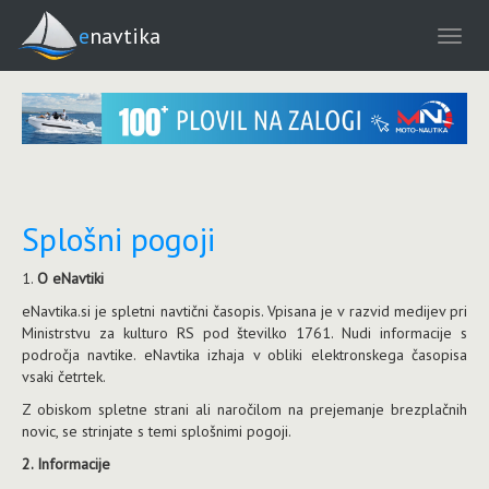
enavtika
Splošni pogoji
1.
O eNavtiki
eNavtika.si je spletni navtični časopis. Vpisana je v razvid medijev pri
Ministrstvu za kulturo RS pod številko 1761. Nudi informacije s
področja navtike. eNavtika izhaja v obliki elektronskega časopisa
vsaki četrtek.
Z obiskom spletne strani ali naročilom na prejemanje brezplačnih
novic, se strinjate s temi splošnimi pogoji.
2. Informacije