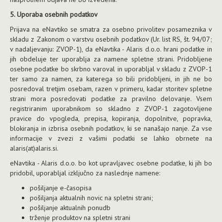
5. Uporaba osebnih podatkov
Prijava na eNavtiko se smatra za osebno privolitev posameznika v
skladu z Zakonom o varstvu osebnih podatkov (Ur. list RS, št. 94/07;
v nadaljevanju: ZVOP-1), da eNavtika - Alaris d.o.o. hrani podatke in
jih obdeluje ter uporablja za namene spletne strani. Pridobljene
osebne podatke bo skrbno varoval in uporabljal v skladu z ZVOP-1
ter samo za namen, za katerega so bili pridobljeni, in jih ne bo
posredoval tretjim osebam, razen v primeru, kadar storitev spletne
strani mora posredovati podatke za pravilno delovanje. Vsem
registriranim uporabnikom so skladno z ZVOP-1 zagotovljene
pravice do vpogleda, prepisa, kopiranja, dopolnitve, popravka,
blokiranja in izbrisa osebnih podatkov, ki se nanašajo nanje. Za vse
informacije v zvezi z vašimi podatki se lahko obrnete na
alaris(at)alaris.si.
eNavtika - Alaris d.o.o. bo kot upravljavec osebne podatke, ki jih bo
pridobil, uporabljal izključno za naslednje namene:
pošiljanje e-časopisa
pošiljanja aktualnih novic na spletni strani;
pošiljanje aktualnih ponudb
trženje produktov na spletni strani