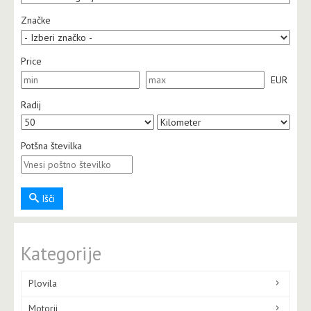
Značke
Price
EUR
Radij
Potšna številka
Išči
Kategorije
Plovila
Motorji