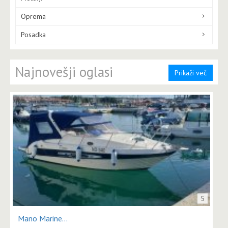
Oprema
Posadka
Najnovešji oglasi
Prikaži več
5
Mano Marine...