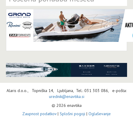
Alaris d.o.o., Topniška 14, Ljubljana, Tel.: 031 303 086, e-pošta:
urednik@enavtika.si
© 2026 enavtika
Zaupnost podatkov
|
Splošni pogoji
|
Oglaševanje