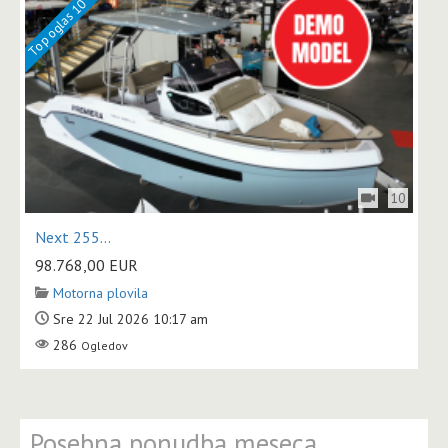
Top oglas 10
10
Next 255...
98.768,00
EUR
Motorna plovila
Sre 22 Jul 2026 10:17 am
286
Ogledov
Posebna ponudba meseca