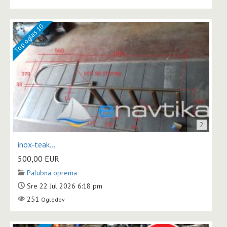
Top oglas 10
2
inox-teak...
500,00
EUR
Palubna oprema
Sre 22 Jul 2026 6:18 pm
251
Ogledov