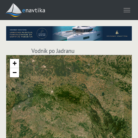
enavtika
Vodnik po Jadranu
+
−