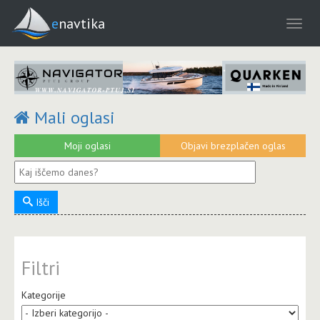
enavtika
Mali oglasi
Moji oglasi
Objavi brezplačen oglas
Išči
Filtri
Kategorije