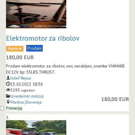
Elektromotor za ribolov
Prodam
Popularno
180,00
EUR
Prodam elektromotor za ribolov, nov, nerabljen, znamke VIAMARE
DC12V, tip: 55LBS.THRUST.
Jožef Repar
13.10.2022 18:36
3195
ogledov
Izvenkrmni motorji
180,00 EUR
Maribor
,
Slovenija
Primerjaj
1