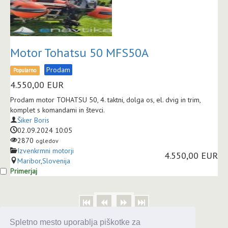
Motor Tohatsu 50 MFS50A
Prodam
Popularno
4.550,00
EUR
Prodam motor TOHATSU 50, 4. taktni, dolga os, el. dvig in trim,
komplet s komandami in števci.
Šiker Boris
02.09.2024 10:05
2870
ogledov
Izvenkrmni motorji
4.550,00 EUR
Maribor
,
Slovenija
Primerjaj
Spletno mesto uporablja piškotke za