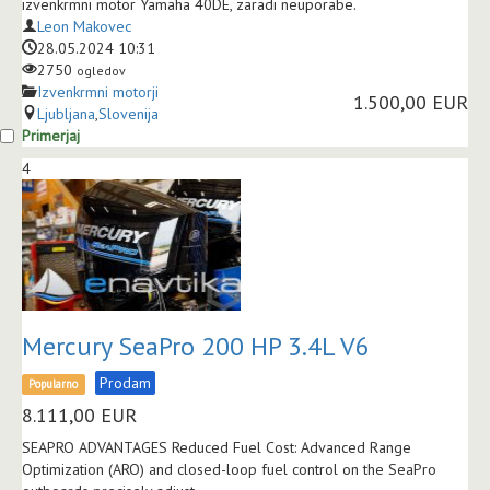
izvenkrmni motor Yamaha 40DE, zaradi neuporabe.
Leon Makovec
28.05.2024 10:31
2750
ogledov
Izvenkrmni motorji
1.500,00 EUR
Ljubljana
,
Slovenija
Primerjaj
4
Mercury SeaPro 200 HP 3.4L V6
Prodam
Popularno
8.111,00
EUR
SEAPRO ADVANTAGES Reduced Fuel Cost: Advanced Range
Optimization (ARO) and closed-loop fuel control on the SeaPro