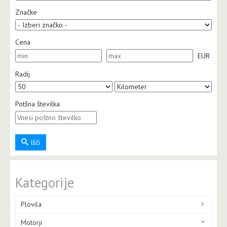
Značke
Cena
EUR
Radij
Potšna številka
Išči
Kategorije
Plovila
Motorji