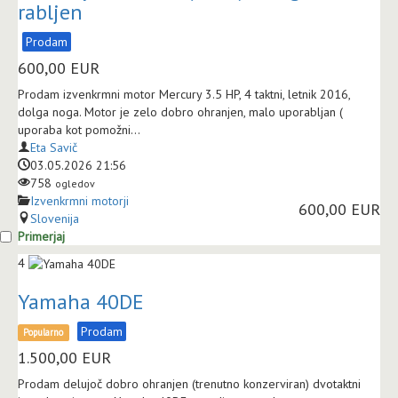
rabljen
Prodam
600,00
EUR
Prodam izvenkrmni motor Mercury 3.5 HP, 4 taktni, letnik 2016,
dolga noga. Motor je zelo dobro ohranjen, malo uporabljan (
uporaba kot pomožni...
Eta Savič
03.05.2026 21:56
758
ogledov
Izvenkrmni motorji
600,00 EUR
Slovenija
Primerjaj
4
Yamaha 40DE
Prodam
Popularno
1.500,00
EUR
Prodam delujoč dobro ohranjen (trenutno konzerviran) dvotaktni