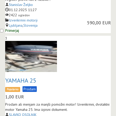
Stanislav Željko
01.12.2025 11:27
2422
ogledov
Izvenkrmni motorji
590,00 EUR
Ljubljana
,
Slovenija
Primerjaj
3
YAMAHA 25
Prodam
Popularno
1,00
EUR
Prodam ali menjam za manjši pomožni motor! Izvenkrmni, dvotaktni
motor Yamaha 25. Ima izpisni dokument.
SLAVKO OSOLNIK