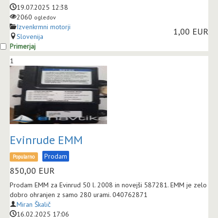
19.07.2025 12:38
2060
ogledov
Izvenkrmni motorji
1,00 EUR
Slovenija
Primerjaj
1
Evinrude EMM
Prodam
Popularno
850,00
EUR
Prodam EMM za Evinrud 50 l. 2008 in novejši 587281. EMM je zelo
dobro ohranjen z samo 280 urami. 040762871
Miran Škalič
16.02.2025 17:06