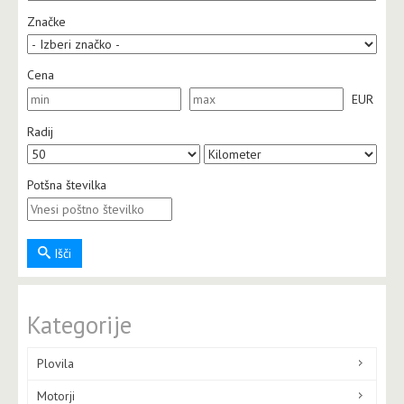
Značke
Cena
EUR
Radij
Potšna številka
Išči
Kategorije
Plovila
Motorji