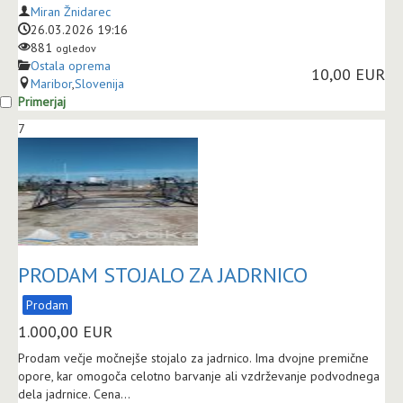
Miran Žnidarec
26.03.2026 19:16
881
ogledov
Ostala oprema
10,00 EUR
Maribor
,
Slovenija
Primerjaj
7
PRODAM STOJALO ZA JADRNICO
Prodam
1.000,00
EUR
Prodam večje močnejše stojalo za jadrnico. Ima dvojne premične
opore, kar omogoča celotno barvanje ali vzdrževanje podvodnega
dela jadrnice. Cena...