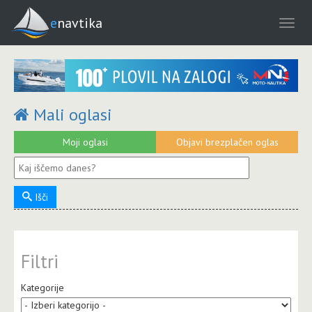
enavtika
Mali oglasi
Moji oglasi
Objavi brezplačen oglas
Išči
Filtri
Kategorije