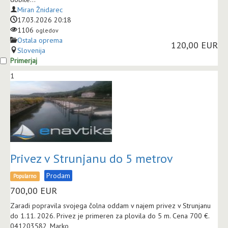
Miran Žnidarec
17.03.2026 20:18
1106
ogledov
Ostala oprema
120,00 EUR
Slovenija
Primerjaj
1
Privez v Strunjanu do 5 metrov
Prodam
Popularno
700,00
EUR
Zaradi popravila svojega čolna oddam v najem privez v Strunjanu
do 1.11. 2026. Privez je primeren za plovila do 5 m. Cena 700 €.
041203582, Marko