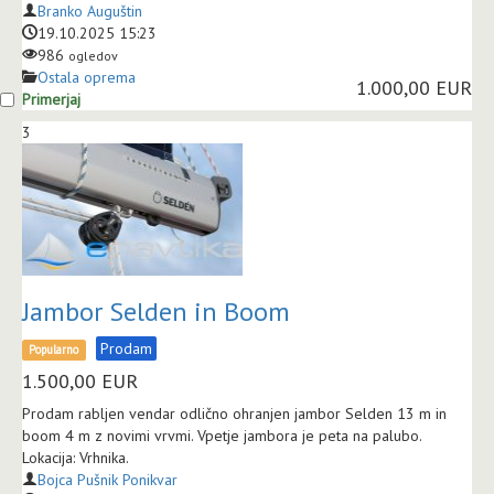
Branko Auguštin
19.10.2025 15:23
986
ogledov
Ostala oprema
1.000,00 EUR
Primerjaj
3
Jambor Selden in Boom
Prodam
Popularno
1.500,00
EUR
Prodam rabljen vendar odlično ohranjen jambor Selden 13 m in
boom 4 m z novimi vrvmi. Vpetje jambora je peta na palubo.
Lokacija: Vrhnika.
Bojca Pušnik Ponikvar