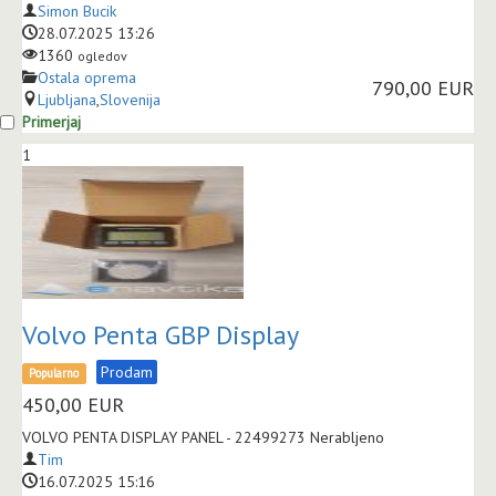
Simon Bucik
28.07.2025 13:26
1360
ogledov
Ostala oprema
790,00 EUR
Ljubljana
,
Slovenija
Primerjaj
1
Volvo Penta GBP Display
Prodam
Popularno
450,00
EUR
VOLVO PENTA DISPLAY PANEL - 22499273 Nerabljeno
Tim
16.07.2025 15:16