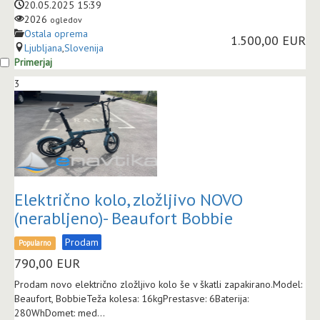
20.05.2025 15:39
2026
ogledov
Ostala oprema
1.500,00 EUR
Ljubljana
,
Slovenija
Primerjaj
3
Električno kolo, zložljivo NOVO
(nerabljeno)- Beaufort Bobbie
Prodam
Popularno
790,00
EUR
Prodam novo električno zložljivo kolo še v škatli zapakirano.Model:
Beaufort, BobbieTeža kolesa: 16kgPrestasve: 6Baterija:
280WhDomet: med...