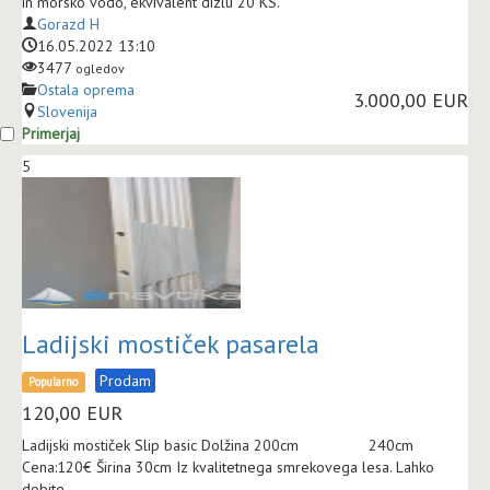
in morsko vodo, ekvivalent dizlu 20 KS.
Gorazd H
16.05.2022 13:10
3477
ogledov
Ostala oprema
3.000,00 EUR
Slovenija
Primerjaj
5
Ladijski mostiček pasarela
Prodam
Popularno
120,00
EUR
Ladijski mostiček Slip basic Dolžina 200cm 240cm
Cena:120€ Širina 30cm Iz kvalitetnega smrekovega lesa. Lahko
dobite...