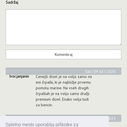
Sadržaj
Sat | 04 Jul | 2026
Ivor.janjanin
Cenejši dizel je na voljo samo na
eni črpalki, ki je najbližje prvemu
pomolu marine. Na vseh drugih
črpalkah je na voljo samo dražji
premium dizel. Enako velja tudi
za bencin.
Sun | 20 Jul | 2025
Nkozar
Super postrežba, pomoč pri
Spletno mesto uporablja piškotke za