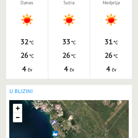
Danas
Sutra
Nedjelja
32
33
31
26
26
26
4
4
4
čv
čv
čv
U BLIZINI
+
−