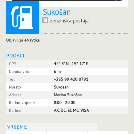
Sukošan
benzinska postaja
Objavil(a)
eNavtika
PODACI
GPS
44° 3' N , 15° 17' E
Dubina vode
6 m
Tel.
+385 99 420 0791
Mjesto
Sukosan
Adresa
Marina Sukošan
Radno vrijeme
8:00 - 20.00
Kartice
AX, DC, EC MC, VISA
VRIJEME