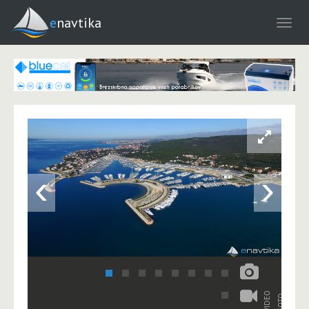
enavtika
‹
›
VIDEO
FOTO