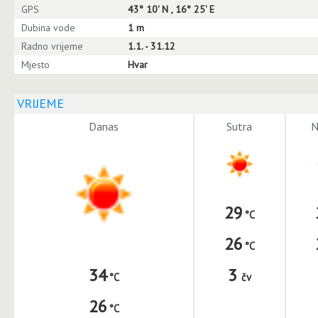
GPS
43° 10' N , 16° 25' E
Dubina vode
1 m
Radno vrijeme
1.1. - 31.12
Mjesto
Hvar
VRIJEME
Danas
Sutra
N
29
26
3
34
čv
26