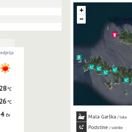
+
−
edjelja
28
26
4
čv
Mala Garška
luka
Podstine
sidrište