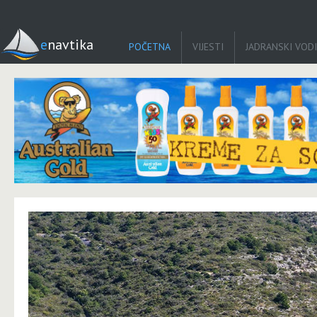
enavtika
POČETNA
VIJESTI
JADRANSKI VOD