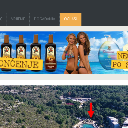
IČ
VRIJEME
DOGAĐANJA
OGLASI