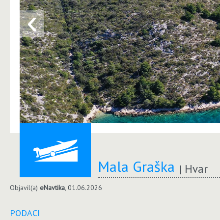
‹
Mala Graška
Hvar
Objavil(a)
eNavtika
, 01.06.2026
PODACI