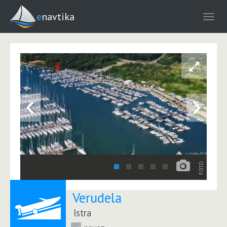
enavtika
‹
›
FOTO
Verudela
Istra