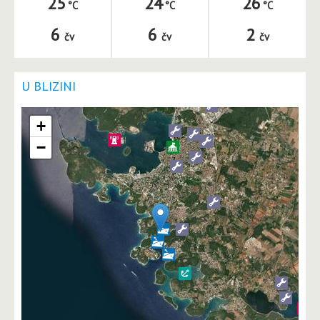
25
24
26
6
6
2
čv
čv
čv
U BLIZINI
+
−