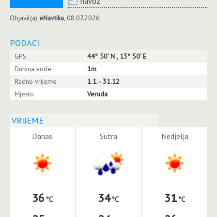
navoz
Objavil(a)
eNavtika
, 08.07.2026
PODACI
GPS
44° 50' N , 13° 50' E
Dubina vode
1m
Radno vrijeme
1.1. - 31.12
Mjesto
Veruda
VRIJEME
Danas
Sutra
Nedjelja
36
34
31