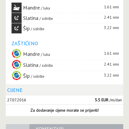
Mandre
1.61 nmi
luka
Slatina
2.41 nmi
sidrište
Šip
3.22 nmi
sidrište
ZAŠTIĆENO
Mandre
1.61 nmi
luka
Slatina
2.41 nmi
sidrište
Šip
3.22 nmi
sidrište
CIJENE
27.07.2016
5.5 EUR
/m/dan
Za dodavanje cijene morate se prijaviti!