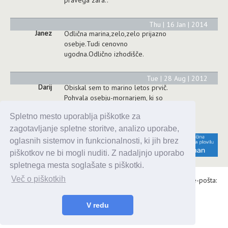
osebje, odlicne ribe in meso iz
pravega zara..
Thu | 16 Jan | 2014
Janez
Odlična marina,zelo,zelo prijazno
osebje.Tudi cenovno
ugodna.Odlično izhodišče.
Tue | 28 Aug | 2012
Darij
Obiskal sem to marino letos prvič.
Spletno mesto uporablja piškotke za
Pohvala osebju-mornarjem, ki so
zelo prijazni in vstrežljivi. Tukaj se
zagotavljanje spletne storitve, analizo uporabe,
bom še vrnil.
oglasnih sistemov in funkcionalnosti, ki jih brez
piškotkov ne bi mogli nuditi. Z nadaljnjo uporabo
spletnega mesta soglašate s piškotki.
Več o piškotkih
Alaris d.o.o., Topniška 14, Ljubljana, Tel.: 031 303 086, e-pošta:
V redu
urednik@enavtika.si
© 2026 enavtika