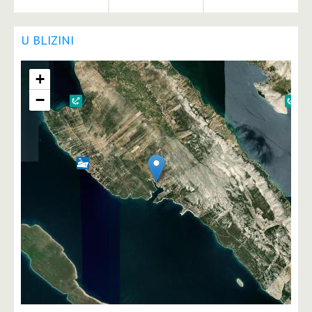
4
6
4
čv
čv
čv
U BLIZINI
+
−