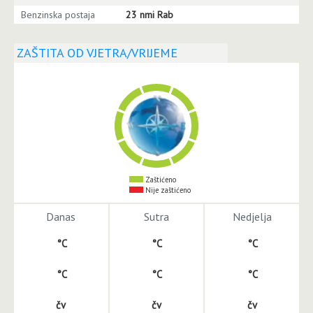
Benzinska postaja
23 nmi Rab
ZAŠTITA OD VJETRA/VRIJEME
Zaštićeno
Nije zaštićeno
Danas
Sutra
Nedjelja
34
32
29
25
24
25