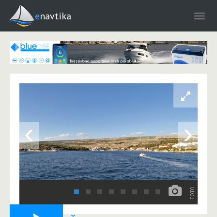
enavtika
‹
›
FOTO