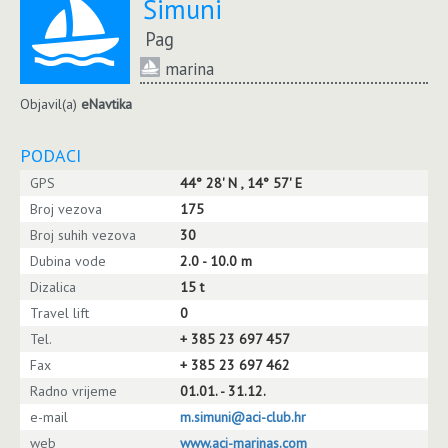
Šimuni
Pag
marina
Objavil(a)
eNavtika
PODACI
GPS
44° 28' N , 14° 57' E
Broj vezova
175
Broj suhih vezova
30
Dubina vode
2.0 - 10.0 m
Dizalica
15 t
Travel lift
0
Tel.
+ 385 23 697 457
Fax
+ 385 23 697 462
Radno vrijeme
01.01. - 31.12.
e-mail
m.simuni@aci-club.hr
web
www.aci-marinas.com