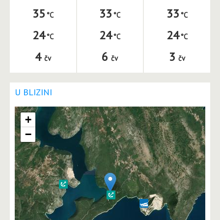
35
33
33
24
24
24
4
6
3
čv
čv
čv
U BLIZINI
+
−