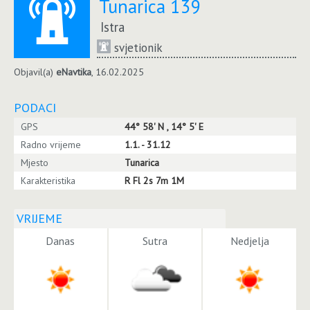
Tunarica 139
Istra
svjetionik
Objavil(a)
eNavtika
, 16.02.2025
PODACI
GPS
44° 58' N , 14° 5' E
Radno vrijeme
1.1. - 31.12
Mjesto
Tunarica
Karakteristika
R Fl 2s 7m 1M
VRIJEME
Danas
Sutra
Nedjelja