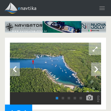
enavtika
‹
›
FOTO