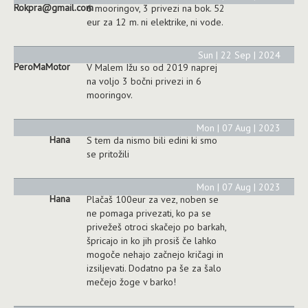
Rokpra@gmail.com
6 mooringov, 3 privezi na bok. 52
eur za 12 m. ni elektrike, ni vode.
Sun | 22 Sep | 2024
PeroMaMotor
V Malem Ižu so od 2019 naprej
na voljo 3 bočni privezi in 6
mooringov.
Mon | 07 Aug | 2023
Hana
S tem da nismo bili edini ki smo
se pritožili
Mon | 07 Aug | 2023
Hana
Plačaš 100eur za vez, noben se
ne pomaga privezati, ko pa se
privežeš otroci skačejo po barkah,
špricajo in ko jih prosiš če lahko
mogoče nehajo začnejo kričagi in
izsiljevati. Dodatno pa še za šalo
mečejo žoge v barko!