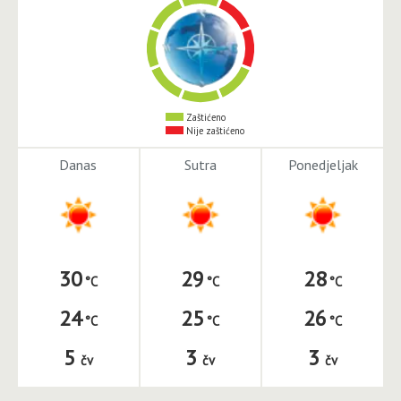
Zaštićeno
Nije zaštićeno
Danas
Sutra
Ponedjeljak
30
29
28
24
25
26
5
3
3
čv
čv
čv