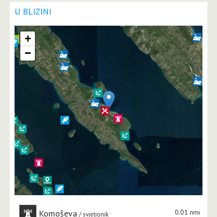
U BLIZINI
+
−
Komoševa
0.01 nmi
svjetionik