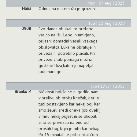
Mon | 07 Aug | 2023
Hana
Odnos na malem ižu je grozen.
Tue | 11 Aug | 2020
0908
Evo danes obiskali to prelepo
vasico na ižu. Lepo in umirjeno,
prijazni domacini veseli vsakega
obislovalca. Luka ne obratuje,in
priveza ni potrebno placati. Pri
privezu v luki pomaga mož iz
gostilne Diža,kateri je napeljal
tudi muringe.
Tue | 17 Jan | 2012
Branko P.
Nič dosti boljše se ni godilo nam
v prelivu ob otoku Knežak, kjer je
tudi postavljeno kar nekaj boj. Ker
smo želeli sredi dneva (ob dveh!)
v miru nekaj pojest in se okopat,
smo se privezali na eno od
prostih boj, ki jih je bilo kar nekaj.
Po 15 minutah je pribrenčal čoln