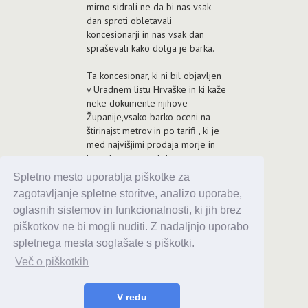
mirno sidrali ne da bi nas vsak
dan sproti obletavali
koncesionarji in nas vsak dan
spraševali kako dolga je barka.
Ta koncesionar, ki ni bil objavljen
v Uradnem listu Hrvaške in ki kaže
neke dokumente njihove
Županije,vsako barko oceni na
štirinajst metrov in po tarifi , ki je
med najvišjimi prodaja morje in
boje, ki so ena od druge
oddaljene cca dvajset metrov
Spletno mesto uporablja piškotke za
tako da se malo daljše barke
zagotavljanje spletne storitve, analizo uporabe,
zaletavajo med seboj.
oglasnih sistemov in funkcionalnosti, ki jih brez
Ne vem ,kdaj bo konec te hrvaške
piškotkov ne bi mogli nuditi. Z nadaljnjo uporabo
požrešnosti za našim navtičnim
denarjem. Skrajni čas je, da se
spletnega mesta soglašate s piškotki.
pomorci preko Morjeplovca ali
Več o piškotkih
kako drugače organizirano
upremo takšni navtični politiki
Hrvaške, ki postaja degutantna.
V redu