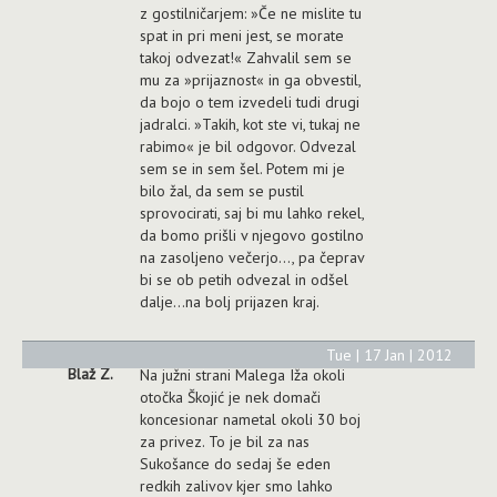
z gostilničarjem: »Če ne mislite tu
spat in pri meni jest, se morate
takoj odvezat!« Zahvalil sem se
mu za »prijaznost« in ga obvestil,
da bojo o tem izvedeli tudi drugi
jadralci. »Takih, kot ste vi, tukaj ne
rabimo« je bil odgovor. Odvezal
sem se in sem šel. Potem mi je
bilo žal, da sem se pustil
sprovocirati, saj bi mu lahko rekel,
da bomo prišli v njegovo gostilno
na zasoljeno večerjo…, pa čeprav
bi se ob petih odvezal in odšel
dalje…na bolj prijazen kraj.
Tue | 17 Jan | 2012
Blaž Z.
Na južni strani Malega Iža okoli
otočka Škojić je nek domači
koncesionar nametal okoli 30 boj
za privez. To je bil za nas
Sukošance do sedaj še eden
redkih zalivov kjer smo lahko