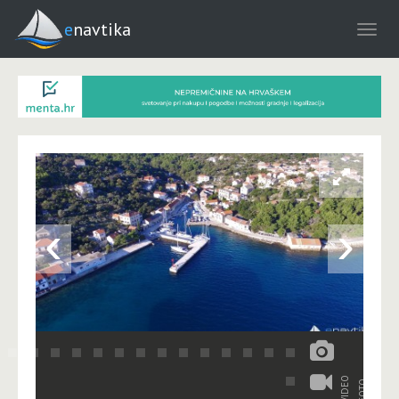
enavtika
‹
›
VIDEO
FOTO