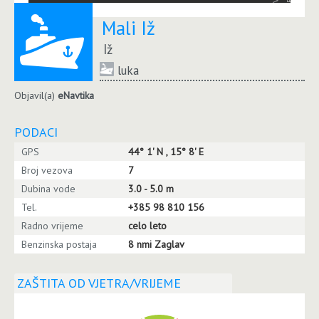
Mali Iž
Iž
luka
Objavil(a)
eNavtika
PODACI
GPS
44° 1' N , 15° 8' E
Broj vezova
7
Dubina vode
3.0 - 5.0 m
Tel.
+385 98 810 156
Radno vrijeme
celo leto
Benzinska postaja
8 nmi Zaglav
ZAŠTITA OD VJETRA/VRIJEME