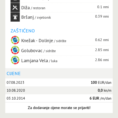
Diža
0.1 nmi
restoran
Bršanj
0.39 nmi
svjetionik
ZAŠTIĆENO
Knežak - Dolinje
0.62 nmi
sidrište
Golubovac
2.85 nmi
sidrište
Lamjana Vela
2.86 nmi
luka
CIJENE
07.08.2023
100
EUR/dan
10.08.2020
0,0
kn/m
03.10.2014
6 EUR
/m/dan
Za dodavanje cijene morate se prijaviti!