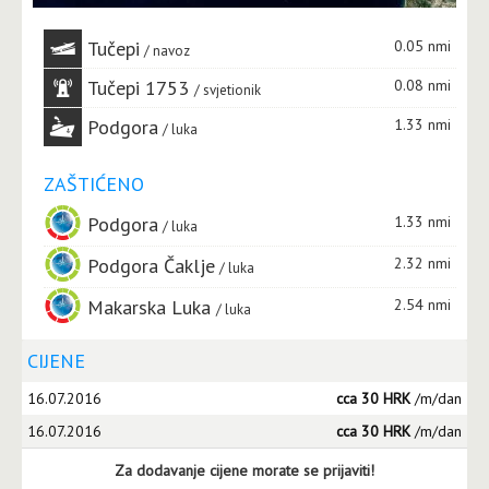
Tučepi
0.05 nmi
navoz
Tučepi 1753
0.08 nmi
svjetionik
Podgora
1.33 nmi
luka
ZAŠTIĆENO
Podgora
1.33 nmi
luka
Podgora Čaklje
2.32 nmi
luka
Makarska Luka
2.54 nmi
luka
CIJENE
16.07.2016
cca 30 HRK
/m/dan
16.07.2016
cca 30 HRK
/m/dan
Za dodavanje cijene morate se prijaviti!