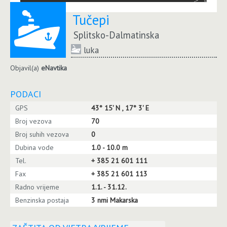
Tučepi
Splitsko-Dalmatinska
luka
Objavil(a)
eNavtika
PODACI
GPS
43° 15' N , 17° 3' E
Broj vezova
70
Broj suhih vezova
0
Dubina vode
1.0 - 10.0 m
Tel.
+ 385 21 601 111
Fax
+ 385 21 601 113
Radno vrijeme
1.1. - 31.12.
Benzinska postaja
3 nmi Makarska