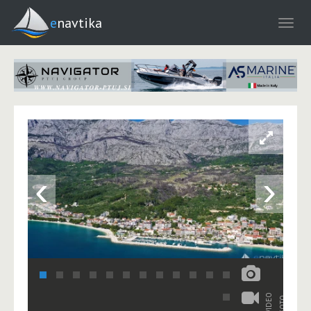
enavtika
‹
›
VIDEO
FOTO