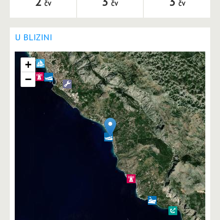
2
3
3
čv
čv
čv
U BLIZINI
+
−