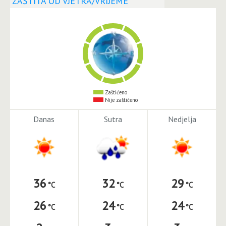
ZAŠTITA OD VJETRA/VRIJEME
Zaštićeno
Nije zaštićeno
Danas
Sutra
Nedjelja
36
32
29
26
24
24