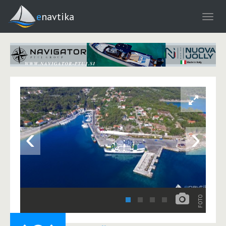
enavtika
‹
›
FOTO