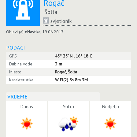
Rogač
Šolta
svjetionik
Objavil(a)
eNavtika
, 19.06.2017
PODACI
GPS
43° 23' N , 16° 18' E
Dubina vode
3 m
Mjesto
Rogač, Šolta
Karakteristika
W Fl(2) 5s 8m 3M
VRIJEME
Danas
Sutra
Nedjelja