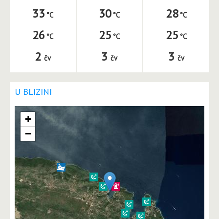
33
30
28
26
25
25
2
3
3
čv
čv
čv
U BLIZINI
+
−