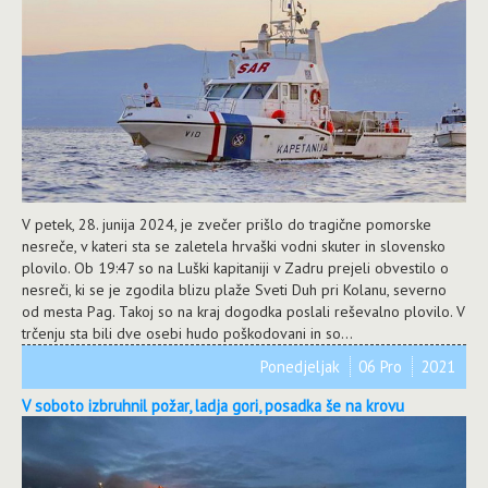
V petek, 28. junija 2024, je zvečer prišlo do tragične pomorske
nesreče, v kateri sta se zaletela hrvaški vodni skuter in slovensko
plovilo. Ob 19:47 so na Luški kapitaniji v Zadru prejeli obvestilo o
nesreči, ki se je zgodila blizu plaže Sveti Duh pri Kolanu, severno
od mesta Pag. Takoj so na kraj dogodka poslali reševalno plovilo. V
trčenju sta bili dve osebi hudo poškodovani in so...
Ponedjeljak
06 Pro
2021
V soboto izbruhnil požar, ladja gori, posadka še na krovu