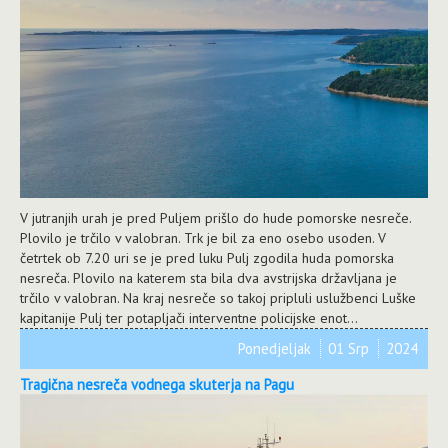
V jutranjih urah je pred Puljem prišlo do hude pomorske nesreče.
Plovilo je trčilo v valobran. Trk je bil za eno osebo usoden. V
četrtek ob 7.20 uri se je pred luku Pulj zgodila huda pomorska
nesreča. Plovilo na katerem sta bila dva avstrijska državljana je
trčilo v valobran. Na kraj nesreče so takoj pripluli uslužbenci Luške
kapitanije Pulj ter potapljači interventne policijske enot...
Ponedjeljak
01 Srp
2024
Tragična nesreča vodnega skuterja na Pagu