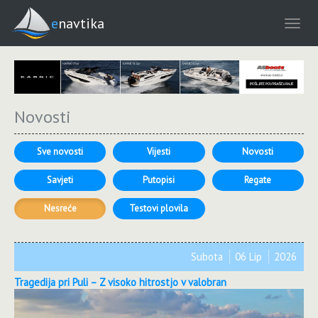
enavtika
Novosti
Sve novosti
Vijesti
Novosti
Savjeti
Putopisi
Regate
Nesreće
Testovi plovila
Subota
06 Lip
2026
Tragedija pri Puli – Z visoko hitrostjo v valobran