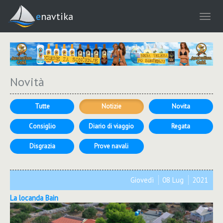
enavtika
Novità
Tutte
Notizie
Novita
Consiglio
Diario di viaggio
Regata
Disgrazia
Prove navali
Giovedì
08 Lug
2021
La locanda Bain