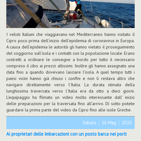
I velisti Italiani che viaggiavano nel Mediterraneo hanno visitato il
Cipro poco prima dell’inizio dell’epidemia di coronavirus in Europa.
A causa dell’epidemia le autorità gli hanno vietato il proseguimento
del soggiorno sull’isola e i contatti con la popolazione locale. Erano
costretti a ordinare le consegne a bordo per tutto il necessario
compreso il cibo ai prezzi altissimi. Inoltre gli hanno assegnato una
data fino a quando dovevano lasciare l’isola. A quel tempo tutti i
paesi vicini hanno già chiuso i confini e non li restava altro che
navigare direttamente verso l’Italia. La durata stimata della
lunghissima traversata verso l’Italia era da otto a dieci giorni.
L’equipaggio ha filmato un video molto interessante dall’ inizio
delle preparazioni per la traversata fino all’arrivo. Di sotto potete
guardare la prima parte del video da Cipro fino alle isole Greche.
Sabato
16 Mag
2020
Ai proprietari delle imbarcazioni con un posto barca nei porti