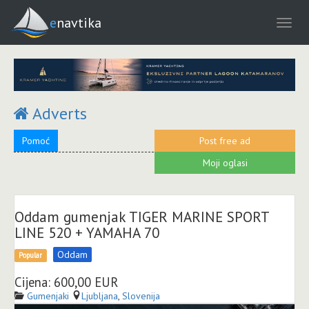
enavtika
Adverts
Pomoć
Post free ad
Moji oglasi
Oddam gumenjak TIGER MARINE SPORT
LINE 520 + YAMAHA 70
Oddam
Popular
Cijena: 600,00 EUR
Gumenjaki
Ljubljana
,
Slovenija