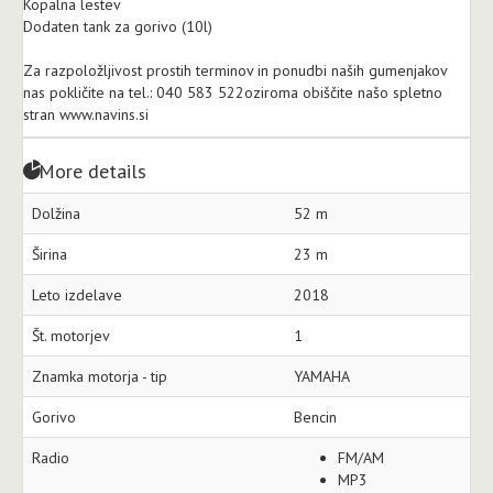
Kopalna lestev
Dodaten tank za gorivo (10l)
Za razpoložljivost prostih terminov in ponudbi naših gumenjakov
nas pokličite na tel.: 040 583 522oziroma obiščite našo spletno
stran www.navins.si
More details
Dolžina
52 m
Širina
23 m
Leto izdelave
2018
Št. motorjev
1
Znamka motorja - tip
YAMAHA
Gorivo
Bencin
Radio
FM/AM
MP3