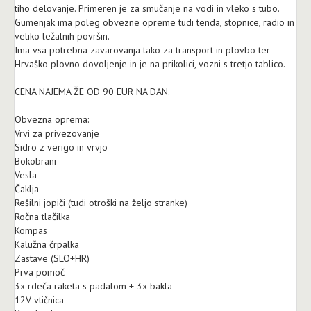
tiho delovanje. Primeren je za smučanje na vodi in vleko s tubo.
Gumenjak ima poleg obvezne opreme tudi tenda, stopnice, radio in
veliko ležalnih površin.
Ima vsa potrebna zavarovanja tako za transport in plovbo ter
Hrvaško plovno dovoljenje in je na prikolici, vozni s tretjo tablico.
CENA NAJEMA ŽE OD 90 EUR NA DAN.
Obvezna oprema:
Vrvi za privezovanje
Sidro z verigo in vrvjo
Bokobrani
Vesla
Čaklja
Rešilni jopiči (tudi otroški na željo stranke)
Ročna tlačilka
Kompas
Kalužna črpalka
Zastave (SLO+HR)
Prva pomoč
3x rdeča raketa s padalom + 3x bakla
12V vtičnica