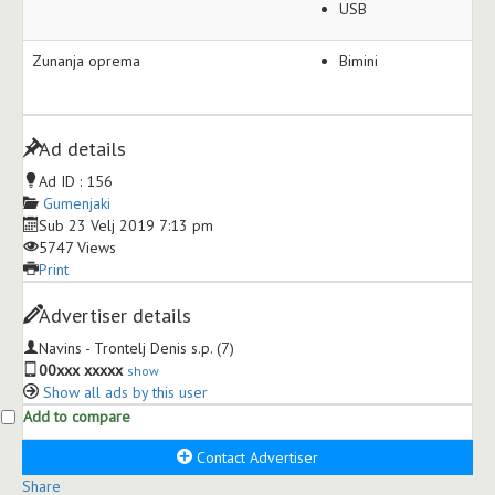
USB
Zunanja oprema
Bimini
Ad details
Ad ID :
156
Gumenjaki
Sub 23 Velj 2019 7:13 pm
5747 Views
Print
Advertiser details
Navins - Trontelj Denis s.p.
(7)
00xxx xxxxx
show
Show all ads by this user
Add to compare
Contact Advertiser
Share