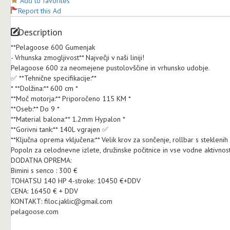
Add to favorites
Report this Ad
Description
**Pelagoose 600 Gumenjak
- Vrhunska zmogljivost** Največji v naši liniji!
Pelagoose 600 za neomejene pustolovščine in vrhunsko udobje.
✅ **Tehnične specifikacije:**
* **Dolžina:** 600 cm *
**Moč motorja:** Priporočeno 115 KM *
**Oseb:** Do 9 *
**Material balona:** 1.2mm Hypalon *
**Gorivni tank:** 140L vgrajen ✅
**Ključna oprema vključena:** Velik krov za sončenje, rollbar s steklenih
Popoln za celodnevne izlete, družinske počitnice in vse vodne aktivnost
DODATNA OPREMA:
Bimini s senco : 300 €
TOHATSU 140 HP 4-stroke: 10450 €+DDV
CENA: 16450 € + DDV
KONTAKT: filoc.jaklic@gmail.com
pelagoose.com