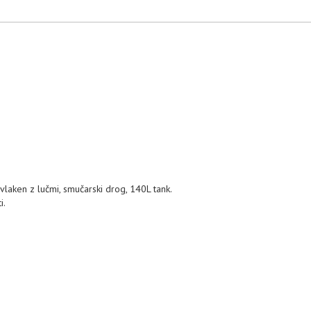
 vlaken z lučmi, smučarski drog, 140L tank.
i.