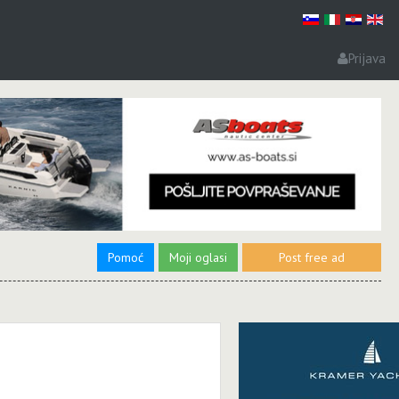
Prijava
Pomoć
Moji oglasi
Post free ad