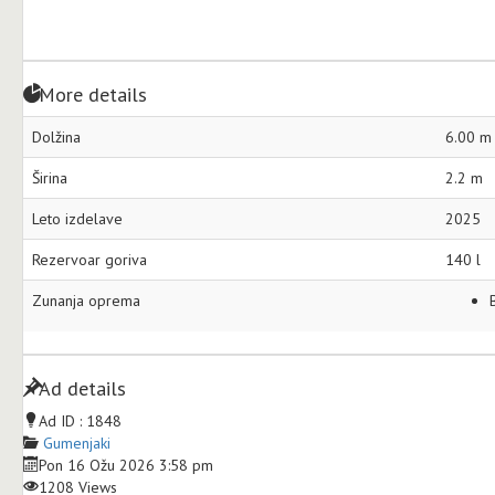
More details
Dolžina
6.00 m
Širina
2.2 m
Leto izdelave
2025
Rezervoar goriva
140 l
Zunanja oprema
Ad details
Ad ID :
1848
Gumenjaki
Pon 16 Ožu 2026 3:58 pm
1208 Views