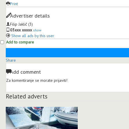
Print
Advertiser details
Filip Jaklič
(3)
03xxx xxxxx
show
Show all ads by this user
Add to compare
Share
Add comment
Za komentiranje se morate prijaviti!
Related adverts