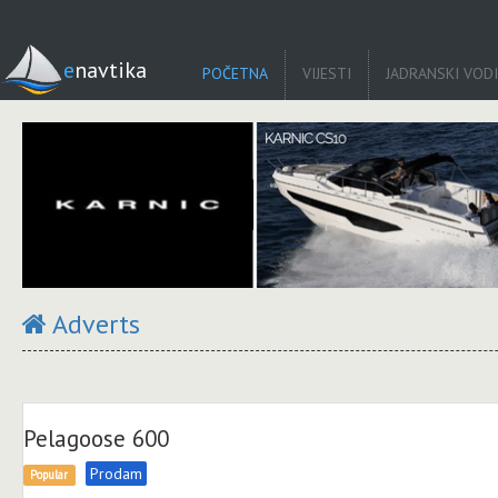
enavtika
POČETNA
VIJESTI
JADRANSKI VOD
Adverts
Pelagoose 600
Prodam
Popular