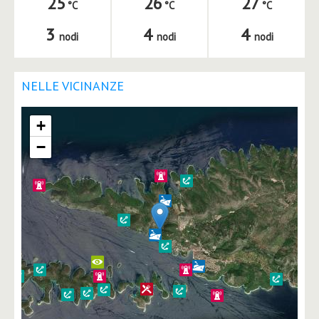
25
26
27
3
4
4
nodi
nodi
nodi
NELLE VICINANZE
+
−