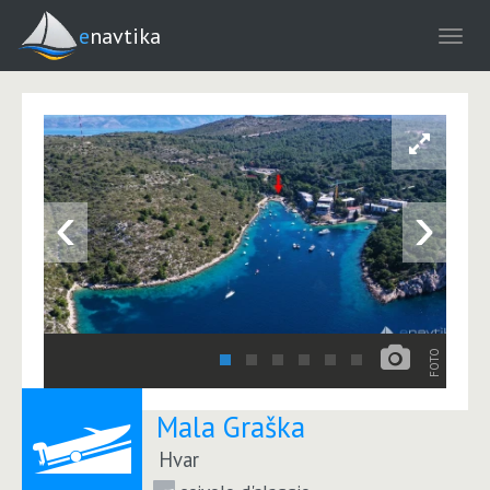
enavtika
‹
›
FOTO
Mala Graška
Hvar