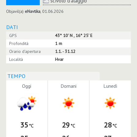
scivolo d'alaggio
Objavil(a)
eNavtika
, 01.06.2026
DATI
GPS
43° 10' N , 16° 25' E
Profondità
1 m
Orario d'apertura
1.1. - 31.12
Località
Hvar
TEMPO
Oggi
Domani
Lunedì
35
29
28