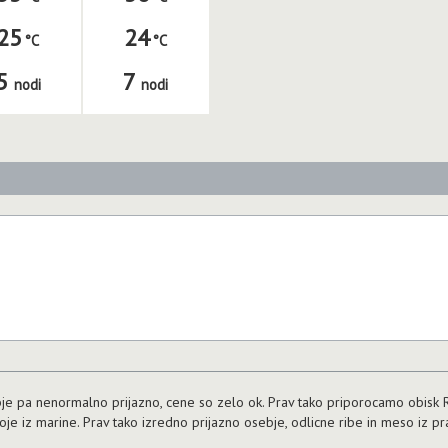
25
24
5
7
nodi
nodi
bje pa nenormalno prijazno, cene so zelo ok. Prav tako priporocamo obisk R
 hoje iz marine. Prav tako izredno prijazno osebje, odlicne ribe in meso iz p