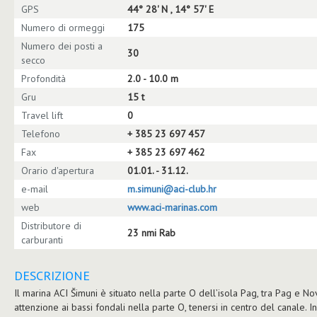
GPS
44° 28' N , 14° 57' E
Numero di ormeggi
175
Numero dei posti a
30
secco
Profondità
2.0 - 10.0 m
Gru
15 t
Travel lift
0
Telefono
+ 385 23 697 457
Fax
+ 385 23 697 462
Orario d'apertura
01.01. - 31.12.
e-mail
m.simuni@aci-club.hr
web
www.aci-marinas.com
Distributore di
23 nmi Rab
carburanti
DESCRIZIONE
Il marina ACI Šimuni è situato nella parte O dell’isola Pag, tra Pag e No
attenzione ai bassi fondali nella parte O, tenersi in centro del canale. I