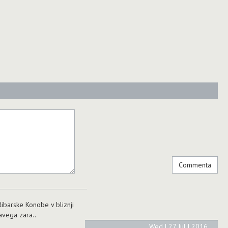
ibarske Konobe v bliznji
ravega zara..
Wed | 27 Jul | 2016