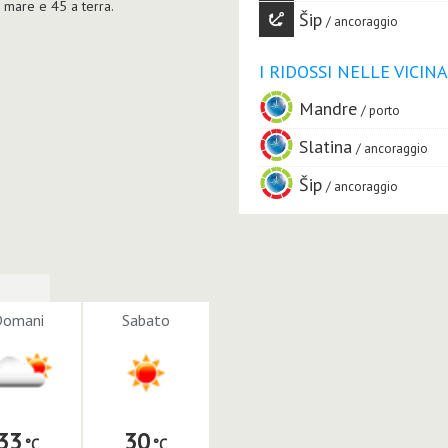
 mare e 45 a terra.
Šip
ancoraggio
I RIDOSSI NELLE VICIN
Mandre
porto
Slatina
ancoraggio
Šip
ancoraggio
Domani
Sabato
33
30