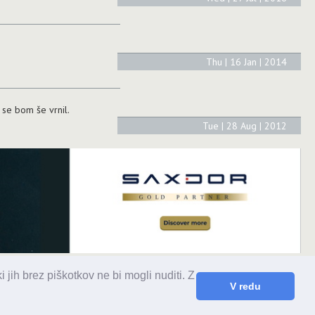
Thu | 16 Jan | 2014
j se bom še vrnil.
Tue | 28 Aug | 2012
 jih brez piškotkov ne bi mogli nuditi. Z
tika.si
V redu