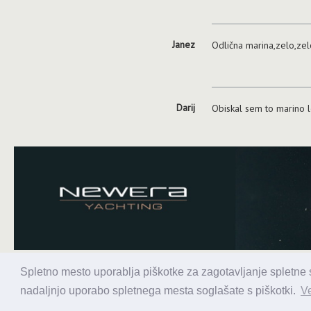
Janez
Odlična marina,zelo,zel
Darij
Obiskal sem to marino le
Spletno mesto uporablja piškotke za zagotavljanje spletne st
Alaris
nadaljnjo uporabo spletnega mesta soglašate s piškotki.
Ve