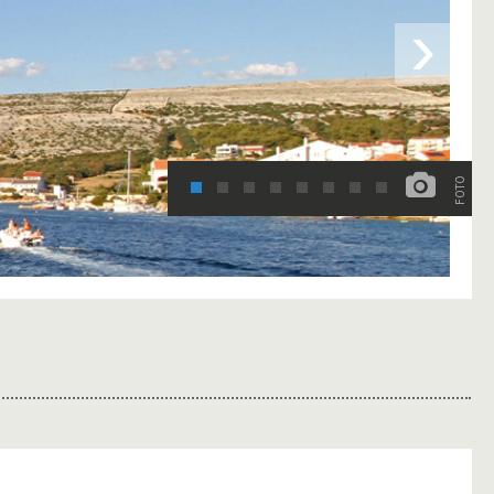
›
FOTO