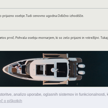
o prijazno osebje.Tudi cenovno ugodna.Odlično izhodišče.
tos prvič. Pohvala osebju-mornarjem, ki so zelo prijazni in vstrežljivi. Tuka
oritve, analizo uporabe, oglasnih sistemov in funkcionalnosti, ki
 d.o.o., Topniška 14, Ljubljana, Tel.: 031 303 086, e-pošta:
urednik@enav
č o piškotkih