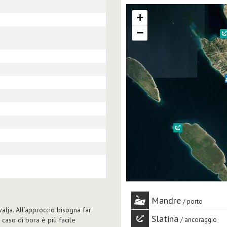
+
−
Mandre
porto
valja. All’approccio bisogna far
Slatina
n caso di bora è più facile
ancoraggio