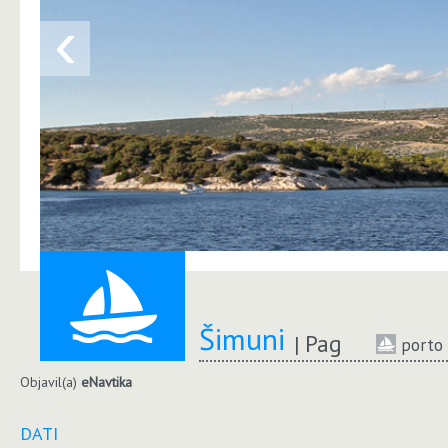
‹
Šimuni
Pag
porto 
Objavil(a)
eNavtika
DATI