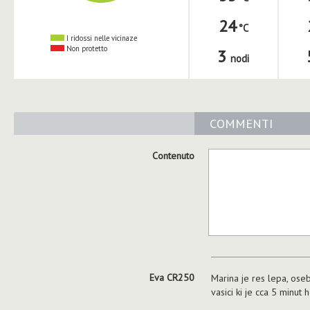
24
I ridossi nelle vicinaze
Non protetto
3
nodi
COMMENTI
Contenuto
Eva CR250
Marina je res lepa, ose
vasici ki je cca 5 minut