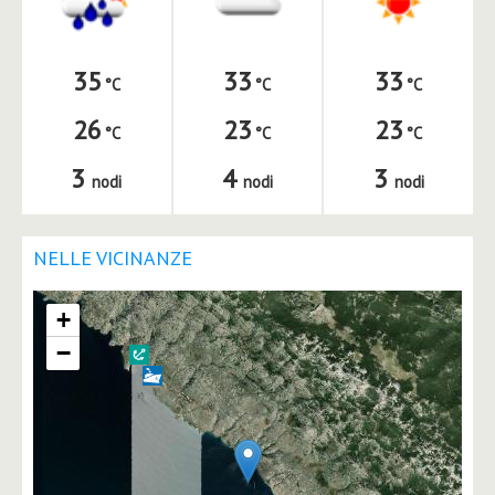
35
33
33
26
23
23
3
4
3
nodi
nodi
nodi
NELLE VICINANZE
+
−