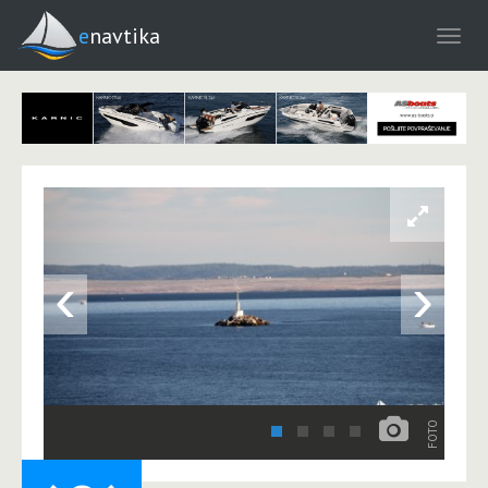
enavtika
‹
›
FOTO