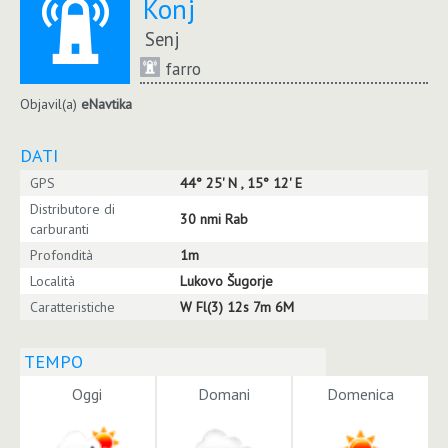
Konj
Senj
farro
Objavil(a)
eNavtika
DATI
GPS
44° 25' N , 15° 12' E
Distributore di
30 nmi Rab
carburanti
Profondità
1m
Località
Lukovo Šugorje
Caratteristiche
W Fl(3) 12s 7m 6M
TEMPO
Oggi
Domani
Domenica