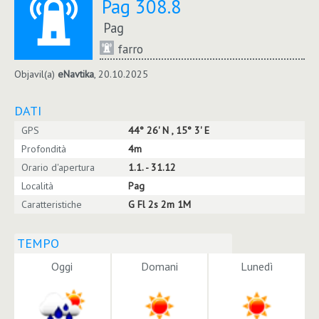
Pag 308.8
Pag
farro
Objavil(a)
eNavtika
, 20.10.2025
DATI
GPS
44° 26' N , 15° 3' E
Profondità
4m
Orario d'apertura
1.1. - 31.12
Località
Pag
Caratteristiche
G Fl 2s 2m 1M
TEMPO
Oggi
Domani
Lunedì