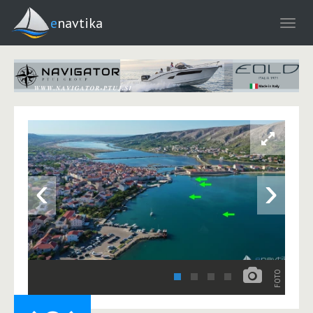
enavtika
‹
›
FOTO