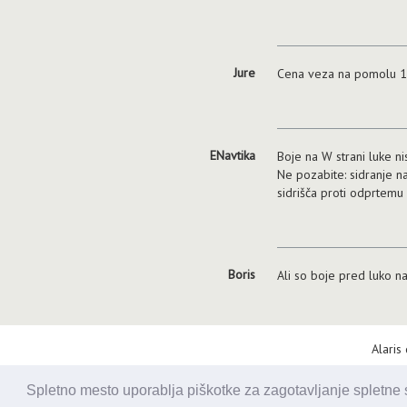
Jure
Cena veza na pomolu 15K
ENavtika
Boje na W strani luke ni
Ne pozabite: sidranje n
sidrišča proti odprtemu 
Boris
Ali so boje pred luko n
Alaris
Spletno mesto uporablja piškotke za zagotavljanje spletne st