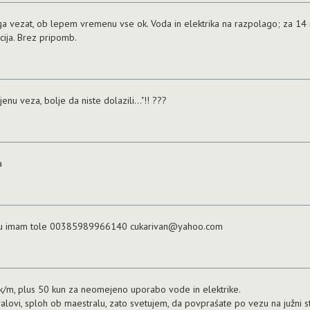
ga vezat, ob lepem vremenu vse ok. Voda in elektrika na razpolago; za 14
acija. Brez pripomb.
ijenu veza, bolje da niste dolazili..."!! ???
a
cunu imam tole 00385989966140 cukarivan@yahoo.com
/m, plus 50 kun za neomejeno uporabo vode in elektrike.
lovi, sploh ob maestralu, zato svetujem, da povpraśate po vezu na južni st