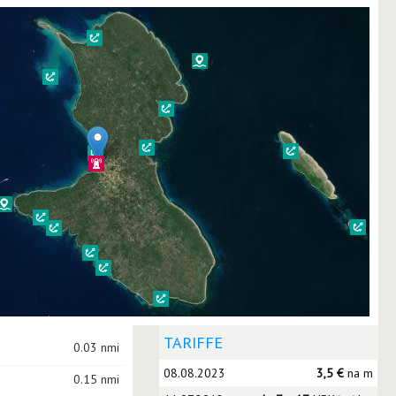
TARIFFE
0.03 nmi
08.08.2023
3,5 €
na m
0.15 nmi