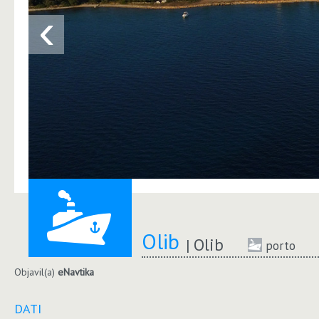
‹
Olib
Olib
porto
Objavil(a)
eNavtika
DATI