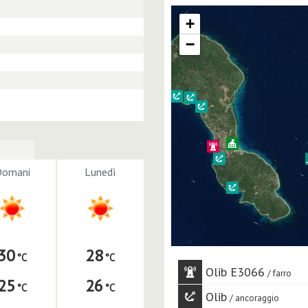
+
−
Domani
Lunedì
30
28
Olib E3066
farro
25
26
Olib
ancoraggio