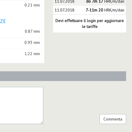
11.07.2018
do 7m 17
HRK/m/dan
0.21 nmi
11.07.2018
7-11m 20
HRK/m/dan
AZE
Devi effettuare il login per aggiornare
le tariffe
0.87 nmi
0.93 nmi
1.22 nmi