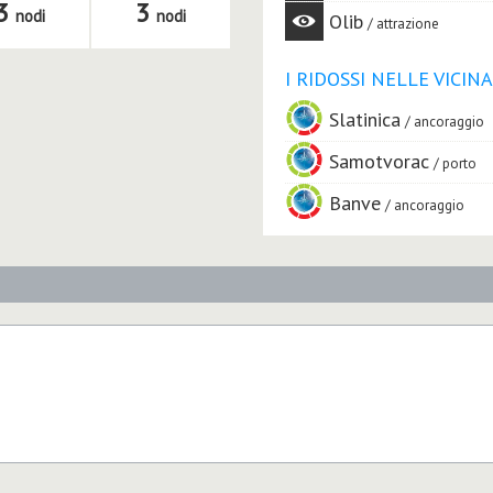
3
3
nodi
nodi
Olib
attrazione
I RIDOSSI NELLE VICIN
Slatinica
ancoraggio
Samotvorac
porto
Banve
ancoraggio