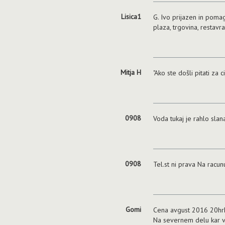
Lisica1
G. Ivo prijazen in poma
plaza, trgovina, restavr
Mitja H
"Ako ste došli pitati za c
0908
Voda tukaj je rahlo slan
0908
Tel.st ni prava Na ra
Gomi
Cena avgust 2016 20hrk
Na severnem delu kar va