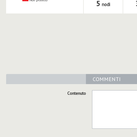
Non protetto
5
nodi
COMMENTI
Contenuto