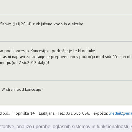
n/m (julij 2014) z vključeno vodo in elektriko
so pod koncesijo. Koncesijsko področje je le N od luke!
a lastni napravi za sidranje je prepovedano v področju med sidriščem in o
morju. (od 27.6.2012 dalje)!
a W strani pod koncesijo?
 d.o.o., Topniška 14, Ljubljana, Tel.: 031 303 086, e-pošta:
urednik@enav
oritve, analizo uporabe, oglasnih sistemov in funkcionalnosti, ki