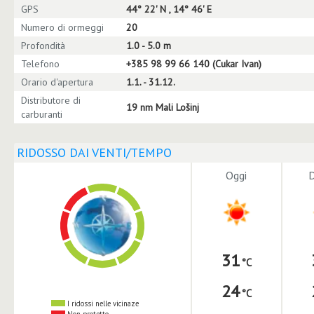
GPS
44° 22' N , 14° 46' E
Numero di ormeggi
20
Profondità
1.0 - 5.0 m
Telefono
+385 98 99 66 140 (Cukar Ivan)
Orario d'apertura
1.1. - 31.12.
Distributore di
19 nm Mali Lošinj
carburanti
RIDOSSO DAI VENTI/TEMPO
Oggi
31
24
I ridossi nelle vicinaze