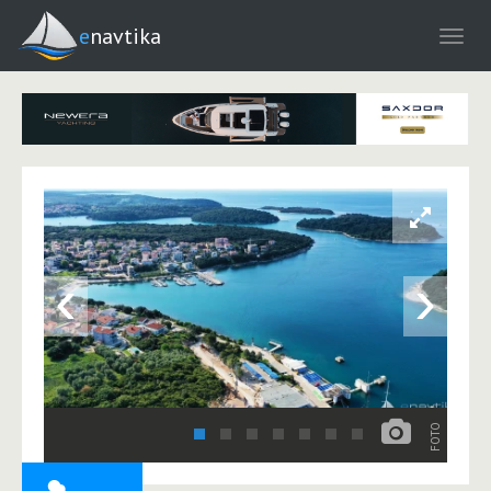
enavtika
‹
›
FOTO