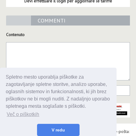
Devi effettuare il login per aggiornare le tariffe
COMMENTI
Contenuto
Spletno mesto uporablja piškotke za
zagotavljanje spletne storitve, analizo uporabe,
oglasnih sistemov in funkcionalnosti, ki jih brez
piškotkov ne bi mogli nuditi. Z nadaljnjo uporabo
spletnega mesta soglašate s piškotki.
Več o piškotkih
V redu
Alaris d.o.o., Topniška 14, Ljubljana, Tel.: 031 303 086, e-pošta: