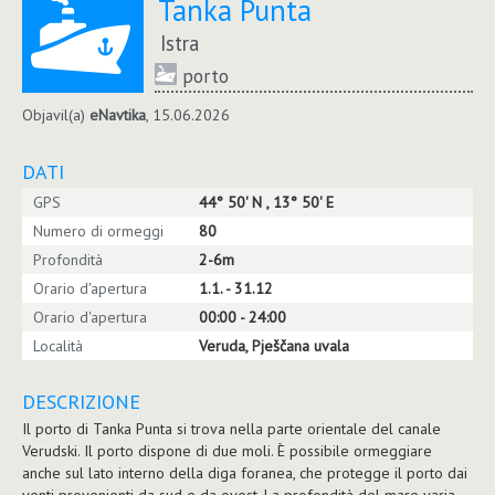
Tanka Punta
Istra
porto
Objavil(a)
eNavtika
, 15.06.2026
DATI
GPS
44° 50' N , 13° 50' E
Numero di ormeggi
80
Profondità
2-6m
Orario d'apertura
1.1. - 31.12
Orario d'apertura
00:00 - 24:00
Località
Veruda, Pješčana uvala
DESCRIZIONE
Il porto di Tanka Punta si trova nella parte orientale del canale
Verudski. Il porto dispone di due moli. È possibile ormeggiare
anche sul lato interno della diga foranea, che protegge il porto dai
venti provenienti da sud e da ovest. La profondità del mare varia