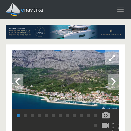
enavtika
‹
›
VIDEO
FOTO