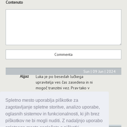
Contenuto
Sun | 09 Jun | 2024
Aljjaz
Luka je po besedah lučkega
upravitelja ves čas zasedena in ni
mogoč tranzitni vez. Prav tako v
marini. Čeprav v resnici temu ni
tako. Priporočam postanek v
Spletno mesto uporablja piškotke za
Podgori, ki je najbližja luka in se
zagotavljanje spletne storitve, analizo uporabe,
vedno najde prostor, pa še
oglasnih sistemov in funkcionalnosti, ki jih brez
prijazni so.
piškotkov ne bi mogli nuditi. Z nadaljnjo uporabo