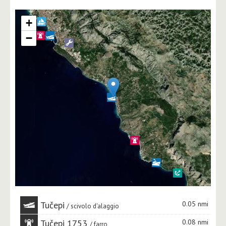
+
−
Tučepi
0.05 nmi
scivolo d'alaggio
Tučepi 1753
0.08 nmi
farro