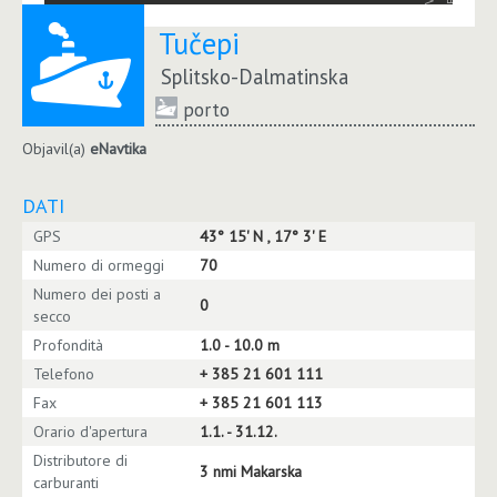
Tučepi
Splitsko-Dalmatinska
porto
Objavil(a)
eNavtika
DATI
GPS
43° 15' N , 17° 3' E
Numero di ormeggi
70
Numero dei posti a
0
secco
Profondità
1.0 - 10.0 m
Telefono
+ 385 21 601 111
Fax
+ 385 21 601 113
Orario d'apertura
1.1. - 31.12.
Distributore di
3 nmi Makarska
carburanti